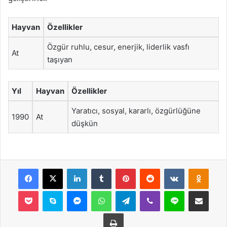
Hayvan
Özellikler
Özgür ruhlu, cesur, enerjik, liderlik vasfı
At
taşıyan
Yıl
Hayvan
Özellikler
Yaratıcı, sosyal, kararlı, özgürlüğüne
1990
At
düşkün
Facebook
X
LinkedIn
Tumblr
Pinterest
Reddit
VKontakte
Odnok
Pocket
Skype
Messenger
WhatsApp
Telegram
Viber
Line
E-Posta ile payla
Yazdır