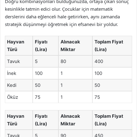
Doğru kombinasyonları bulduğunuzda, ortaya çıkan sonuç
kesinlikle tatmin edici olur. Çocuklar için matematik
derslerini daha eğlenceli hale getirirken, aynı zamanda
stratejik düşünmeyi öğretmek için efsanevi bir yoldur.
Hayvan
Fiyatı
Alınacak
Toplam Fiyat
Türü
(Lira)
Miktar
(Lira)
Tavuk
5
80
400
İnek
100
1
100
Kedi
50
1
50
Öküz
75
1
75
Hayvan
Fiyatı
Alınacak
Toplam Fiyat
Türü
(Lira)
Miktar
(Lira)
Tavuk
5
90
450