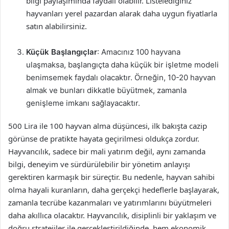
bilgi paylaşımında faydalı olabilir. Listelediğiniz
hayvanları yerel pazardan alarak daha uygun fiyatlarla
satın alabilirsiniz.
Küçük Başlangıçlar
: Amacınız 100 hayvana
ulaşmaksa, başlangıçta daha küçük bir işletme modeli
benimsemek faydalı olacaktır. Örneğin, 10-20 hayvan
almak ve bunları dikkatle büyütmek, zamanla
genişleme imkanı sağlayacaktır.
500 Lira ile 100 hayvan alma düşüncesi, ilk bakışta cazip
görünse de pratikte hayata geçirilmesi oldukça zordur.
Hayvancılık, sadece bir mali yatırım değil, aynı zamanda
bilgi, deneyim ve sürdürülebilir bir yönetim anlayışı
gerektiren karmaşık bir süreçtir. Bu nedenle, hayvan sahibi
olma hayali kuranların, daha gerçekçi hedeflerle başlayarak,
zamanla tecrübe kazanmaları ve yatırımlarını büyütmeleri
daha akıllıca olacaktır. Hayvancılık, disiplinli bir yaklaşım ve
doğru stratejiler ile gerçekleştirildiğinde, hem ekonomik