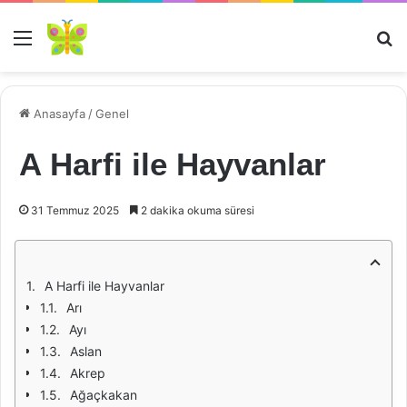
Menü
Ar
Anasayfa
/
Genel
A Harfi ile Hayvanlar
31 Temmuz 2025
2 dakika okuma süresi
A Harfi ile Hayvanlar
Arı
Ayı
Aslan
Akrep
Ağaçkakan