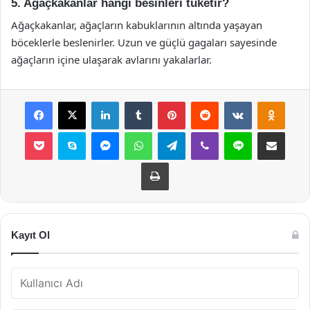
5. Ağaçkakanlar hangi besinleri tüketir?
Ağaçkakanlar, ağaçların kabuklarının altında yaşayan
böceklerle beslenirler. Uzun ve güçlü gagaları sayesinde
ağaçların içine ulaşarak avlarını yakalarlar.
Facebook
X
LinkedIn
Tumblr
Pinterest
Reddit
VKontakte
Odnok
Pocket
Skype
Messenger
WhatsApp
Telegram
Viber
Line
E-Posta ile payla
Yazdır
Kayıt Ol