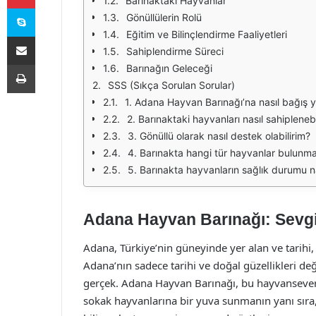
Barınaktaki Hayvanlar
Skype
Gönüllülerin Rolü
Eğitim ve Bilinçlendirme Faaliyetleri
E-Posta ile paylaş
Sahiplendirme Süreci
Yazdır
Barınağın Geleceği
SSS (Sıkça Sorulan Sorular)
1. Adana Hayvan Barınağı’na nasıl bağış y
2. Barınaktaki hayvanları nasıl sahiplenebi
3. Gönüllü olarak nasıl destek olabilirim?
4. Barınakta hangi tür hayvanlar bulunm
5. Barınakta hayvanların sağlık durumu na
Adana Hayvan Barınağı: Sevgi
Adana, Türkiye’nin güneyinde yer alan ve tarihi, k
Adana’nın sadece tarihi ve doğal güzellikleri de
gerçek. Adana Hayvan Barınağı, bu hayvanseverli
sokak hayvanlarına bir yuva sunmanın yanı sıra