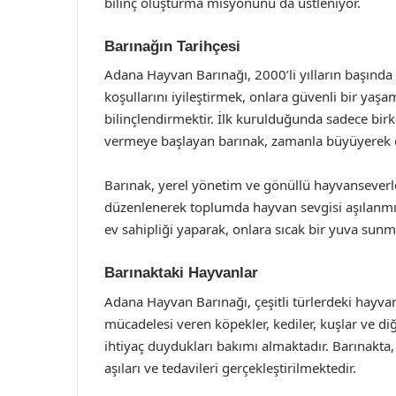
bilinç oluşturma misyonunu da üstleniyor.
Barınağın Tarihçesi
Adana Hayvan Barınağı, 2000’li yılların başınd
koşullarını iyileştirmek, onlara güvenli bir ya
bilinçlendirmektir. İlk kurulduğunda sadece bir
vermeye başlayan barınak, zamanla büyüyerek d
Barınak, yerel yönetim ve gönüllü hayvanseverler
düzenlenerek toplumda hayvan sevgisi aşılanmı
ev sahipliği yaparak, onlara sıcak bir yuva sunm
Barınaktaki Hayvanlar
Adana Hayvan Barınağı, çeşitli türlerdeki hayva
mücadelesi veren köpekler, kediler, kuşlar ve d
ihtiyaç duydukları bakımı almaktadır. Barınakta,
aşıları ve tedavileri gerçekleştirilmektedir.