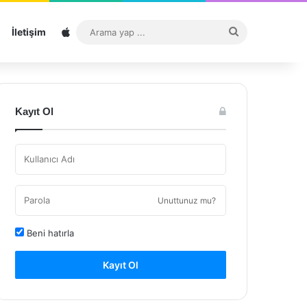
Sitemap
Arama
İletişim
yap
...
Kayıt Ol
Unuttunuz mu?
Beni hatırla
Kayıt Ol