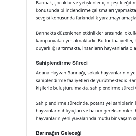
Barınak, çocuklar ve yetişkinler için çeşitli eğ
konusunda bilinçlendirme çalışmaları yapmaktad
sevgisi konusunda farkındalık yaratmayı amaçl
Barınakta düzenlenen etkinlikler arasında, okull
kampanyaları yer almaktadır. Bu tür faaliyetle
duyarlılığı artırmakta, insanların hayvanlarla olan
Sahiplendirme Süreci
Adana Hayvan Barınağı, sokak hayvanlarının ye
sahiplendirme faaliyetleri de yürütmektedir. Ba
kişilerle buluşturulmakta, sahiplendirme süreci t
Sahiplendirme sürecinde, potansiyel sahiplerin h
hayvanların ihtiyaçları ve bakım gereksinimleri
hayvanların yeni yuvalarında mutlu bir yaşam s
Barınağın Geleceği