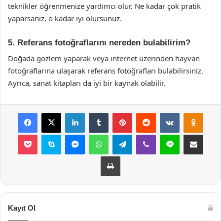
teknikler öğrenmenize yardımcı olur. Ne kadar çok pratik
yaparsanız, o kadar iyi olursunuz.
5. Referans fotoğraflarını nereden bulabilirim?
Doğada gözlem yaparak veya internet üzerinden hayvan
fotoğraflarına ulaşarak referans fotoğrafları bulabilirsiniz.
Ayrıca, sanat kitapları da iyi bir kaynak olabilir.
Facebook
X
LinkedIn
Tumblr
Pinterest
Reddit
VKontakte
Odnok
Pocket
Skype
Messenger
WhatsApp
Telegram
Viber
Line
E-Posta ile payla
Yazdır
Kayıt Ol