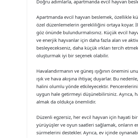
Doğru adımlarla, apartmanda evcil hayvan beslem
Apartmanda evcil hayvan beslemek, özellikle küç
özel düzenlemelerin gerekliliğini ortaya koyar. İ
göz önünde bulundurmalısınız. Küçük evcil hayva
ve enerjik hayvanlar için daha fazla alan ve akti
besleyecekseniz, daha küçük ırkları tercih etmek
oluşturmak iyi bir seçenek olabilir.
Havalandırmanın ve güneş ışığının önemini unutm
ışık ve hava akışına ihtiyaç duyarlar. Bu nedenle
halini olumlu yönde etkileyecektir. Pencereleriniz
uygun hale getirmeyi düşünebilirsiniz. Ayrıca, ha
almak da oldukça önemlidir.
Düzenli egzersiz, her evcil hayvan için hayati 
yürüyüşler ve oyun saatleri sağlamak, onların en
sürmelerini destekler. Ayrıca, ev içinde oynanabi