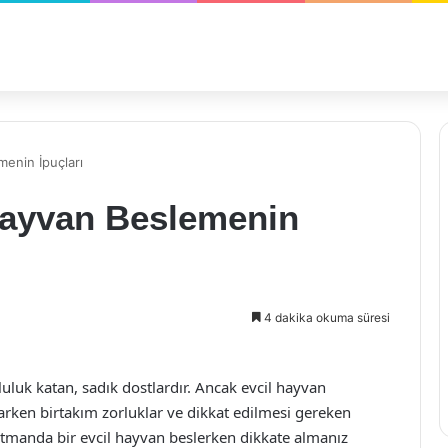
enin İpuçları
Hayvan Beslemenin
4 dakika okuma süresi
luluk katan, sadık dostlardır. Ancak evcil hayvan
arken birtakım zorluklar ve dikkat edilmesi gereken
rtmanda bir evcil hayvan beslerken dikkate almanız