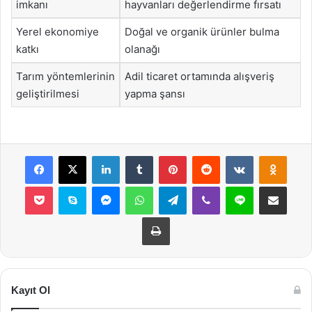
imkanı
hayvanları değerlendirme fırsatı
Yerel ekonomiye
Doğal ve organik ürünler bulma
katkı
olanağı
Tarım yöntemlerinin
Adil ticaret ortamında alışveriş
geliştirilmesi
yapma şansı
Facebook
X
LinkedIn
Tumblr
Pinterest
Reddit
VKontakte
Odnok
Pocket
Skype
Messenger
WhatsApp
Telegram
Viber
Line
E-Posta ile payla
Yazdır
Kayıt Ol