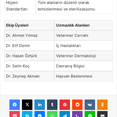
Hijyen
Tüm alanların düzenli olarak
Standartları
temizlenmesi ve sterilizasyonu.
Ekip Üyeleri
Uzmanlık Alanları
Dr. Ahmet Yılmaz
Veteriner Cerrahi
Dr. Elif Demir
İç Hastalıkları
Dr. Hasan Öztürk
Veteriner Dermatoloji
Dr. Selin Koç
Davranış Bilgisi
Dr. Zeynep Akman
Hayvan Beslenmesi
Facebook
X
LinkedIn
Tumblr
Pinterest
Reddit
VKontakte
Odnok
Pocket
Skype
Messenger
WhatsApp
Telegram
Viber
Line
E-Posta ile payla