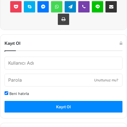
Pocket
Skype
Messenger
WhatsApp
Telegram
Viber
Line
E-Posta ile payla
Yazdır
Kayıt Ol
Unuttunuz mu?
Beni hatırla
Kayıt Ol