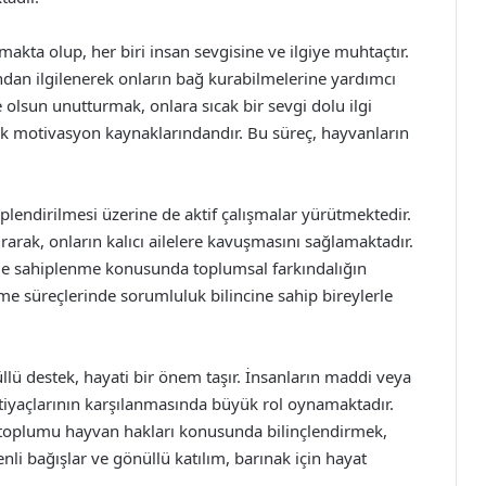
akta olup, her biri insan sevgisine ve ilgiye muhtaçtır.
ından ilgilenerek onların bağ kurabilmelerine yardımcı
e olsun unutturmak, onlara sıcak bir sevgi dolu ilgi
k motivasyon kaynaklarındandır. Bu süreç, hayvanların
plendirilmesi üzerine de aktif çalışmalar yürütmektedir.
arak, onların kalıcı ailelere kavuşmasını sağlamaktadır.
 de sahiplenme konusunda toplumsal farkındalığın
me süreçlerinde sorumluluk bilincine sahip bireylerle
üllü destek, hayati bir önem taşır. İnsanların maddi veya
htiyaçlarının karşılanmasında büyük rol oynamaktadır.
ek toplumu hayvan hakları konusunda bilinçlendirmek,
nli bağışlar ve gönüllü katılım, barınak için hayat