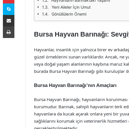
Hayvanların Barınaktaki Yaşamı
Skype
Yeni Aileler İçin Umut
Gönüllülerin Önemi
E-Posta ile paylaş
Yazdır
Bursa Hayvan Barınağı: Sevgi
Hayvanlar, insanlık için yalnızca birer ev arkad
güzel örneklerini sunan varlıklardır. Ancak, ne 
veya doğal yaşam alanlarının kaybına maruz ka
burada Bursa Hayvan Barınağı gibi kuruluşlar de
Bursa Hayvan Barınağı’nın Amaçları
Bursa Hayvan Barınağı, hayvanların korunması 
kurumudur. Barınak, sahipli hayvanların terk edi
hayvanlara da kucak açarak onlara yeni bir yuv
sağlıklarını korumak için veterinerlik hizmetler
gerçekleştirilmektedir.