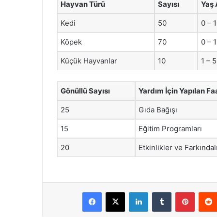
Hayvan Türü
Sayısı
Yaş 
Kedi
50
0 – 
Köpek
70
0 – 
Küçük Hayvanlar
10
1 – 
Gönüllü Sayısı
Yardım İçin Yapılan Faa
25
Gıda Bağışı
15
Eğitim Programları
20
Etkinlikler ve Farkındal
Facebook
X
LinkedIn
Tumblr
Pintere