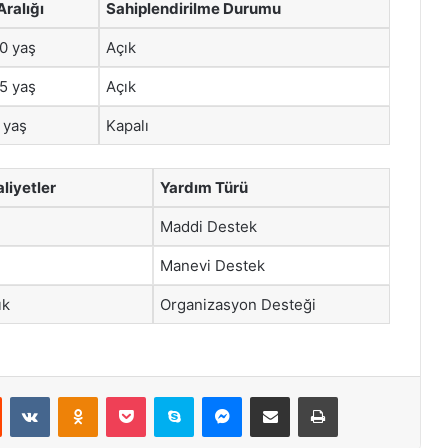
Aralığı
Sahiplendirilme Durumu
10 yaş
Açık
15 yaş
Açık
5 yaş
Kapalı
liyetler
Yardım Türü
Maddi Destek
Manevi Destek
ık
Organizasyon Desteği
st
Reddit
VKontakte
Odnoklassniki
Pocket
Skype
Messenger
E-Posta ile paylaş
Yazdır