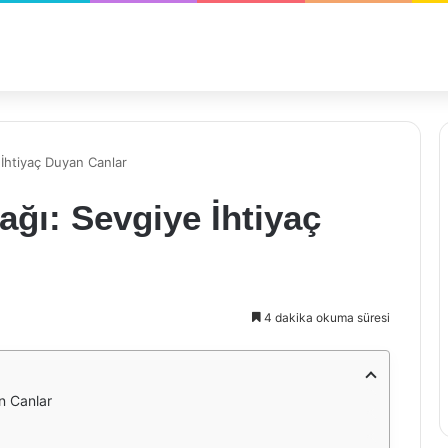
İhtiyaç Duyan Canlar
ğı: Sevgiye İhtiyaç
4 dakika okuma süresi
n Canlar