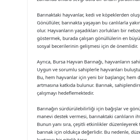
Barınaktaki hayvanlar, kedi ve köpeklerden oluşm
Gönüllüler, barınakta yaşayan bu canlılarla yak
olur. Hayvanların yaşadıkları zorlukları bir nebz
göstermek, burada çalışan gönüllülerin en büyü
sosyal becerilerinin gelişmesi için de önemlidir.
Ayrıca, Bursa Hayvan Barınağı, hayvanların sahi
Uygun ve sorumlu sahiplerle hayvanları buluştur
Bu, hem hayvanlar için yeni bir başlangıç hem
artmasına katkıda bulunur. Barınak, sahiplendir
çalışmayı hedeflemektedir.
Barınağın sürdürülebilirliği için bağışlar ve gön
manevi destek vermesi, barınaktaki canlıların i
Bunun yanı sıra, çeşitli etkinlikler düzenleyer
barınak için oldukça değerlidir. Bu nedenle, düze
kurtarıcı bir nitelik taşır.