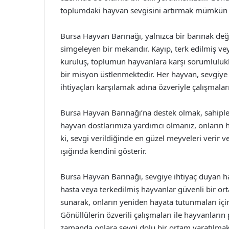
toplumdaki hayvan sevgisini artırmak mümkün 
Bursa Hayvan Barınağı, yalnızca bir barınak değ
simgeleyen bir mekandır. Kayıp, terk edilmiş v
kuruluş, toplumun hayvanlara karşı sorumlulukl
bir misyon üstlenmektedir. Her hayvan, sevgiye
ihtiyaçları karşılamak adına özveriyle çalışmala
Bursa Hayvan Barınağı’na destek olmak, sahipl
hayvan dostlarımıza yardımcı olmanız, onların 
ki, sevgi verildiğinde en güzel meyveleri verir
ışığında kendini gösterir.
Bursa Hayvan Barınağı, sevgiye ihtiyaç duyan ha
hasta veya terkedilmiş hayvanlar güvenli bir or
sunarak, onların yeniden hayata tutunmaları içi
Gönüllülerin özverili çalışmaları ile hayvanların 
zamanda onlara sevgi dolu bir ortam yaratılmak