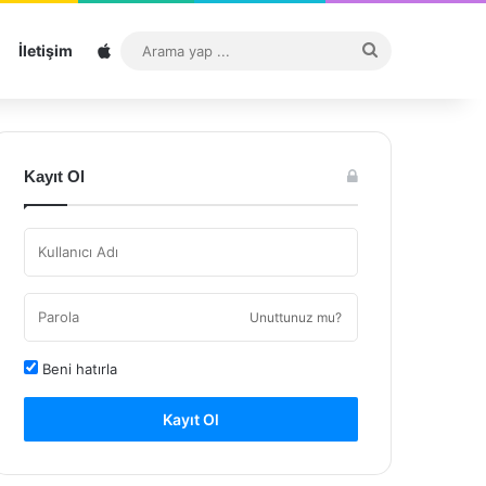
Sitemap
Arama
İletişim
yap
...
Kayıt Ol
Unuttunuz mu?
Beni hatırla
Kayıt Ol