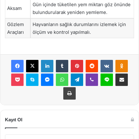
Gün içinde tüketilen yem miktarı göz önünde
Aksam
bulundurularak yeniden yemleme.
Gözlem
Hayvanların sağlık durumlarını izlemek için
Araçları
ölçüm ve kontrol yapılmalı.
Facebook
X
LinkedIn
Tumblr
Pinterest
Reddit
VKontakte
Odnok
Pocket
Skype
Messenger
WhatsApp
Telegram
Viber
Line
E-Posta ile payla
Yazdır
Kayıt Ol