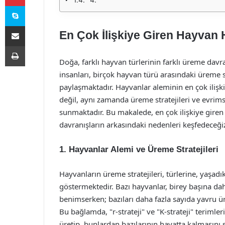
Skype
E-Posta ile paylaş
En Çok İlişkiye Giren Hayvan 
Yazdır
Doğa, farklı hayvan türlerinin farklı üreme davra
insanları, birçok hayvan türü arasındaki üreme s
paylaşmaktadır. Hayvanlar aleminin en çok ilişki
değil, aynı zamanda üreme stratejileri ve evrim
sunmaktadır. Bu makalede, en çok ilişkiye giren 
davranışların arkasındaki nedenleri keşfedeceği
1.
Hayvanlar Alemi ve Üreme Stratejileri
Hayvanların üreme stratejileri, türlerine, yaşadı
göstermektedir. Bazı hayvanlar, birey başına dah
benimserken; bazıları daha fazla sayıda yavru ü
Bu bağlamda, "r-strateji" ve "K-strateji" terimle
üretip, bunlardan bazılarının hayatta kalmasını 