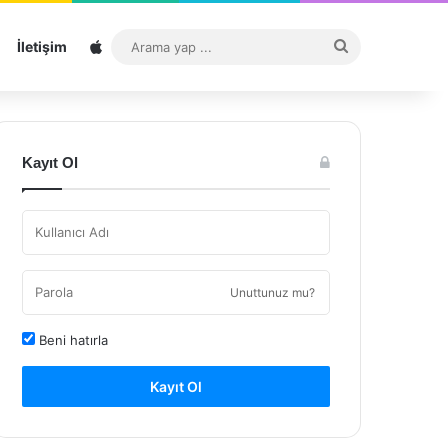
Sitemap
Arama
İletişim
yap
...
Kayıt Ol
Unuttunuz mu?
Beni hatırla
Kayıt Ol