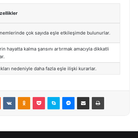
ellikler
nemlerinde çok sayıda eşle etkileşimde bulunurlar.
in hayatta kalma şansını artırmak amacıyla dikkatli
ar.
kları nedeniyle daha fazla eşle ilişki kurarlar.
st
Reddit
VKontakte
Odnoklassniki
Pocket
Skype
Messenger
E-Posta ile paylaş
Yazdır