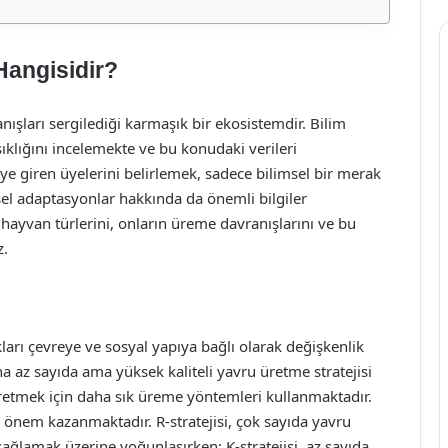
Hangisidir?
nışları sergilediği karmaşık bir ekosistemdir. Bilim
ıklığını incelemekte ve bu konudaki verileri
ye giren üyelerini belirlemek, sadece bilimsel bir merak
sel adaptasyonlar hakkında da önemli bilgiler
hayvan türlerini, onların üreme davranışlarını ve bu
z.
kları çevreye ve sosyal yapıya bağlı olarak değişkenlik
a az sayıda ama yüksek kaliteli yavru üretme stratejisi
retmek için daha sık üreme yöntemleri kullanmaktadır.
ri önem kazanmaktadır. R-stratejisi, çok sayıda yavru
sağlamak üzerine yoğunlaşırken; K-stratejisi, az sayıda