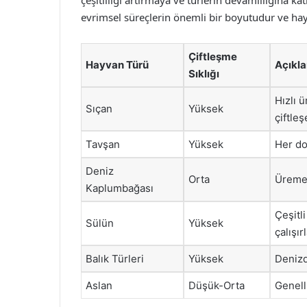
çeşitliliği artırmaya ve türlerin devamlılığına ka
evrimsel süreçlerin önemli bir boyutudur ve hayv
Çiftleşme
Hayvan Türü
Açıkl
Sıklığı
Hızlı ü
Sıçan
Yüksek
çiftleş
Tavşan
Yüksek
Her do
Deniz
Orta
Üreme 
Kaplumbağası
Çeşitli
Sülün
Yüksek
çalışırl
Balık Türleri
Yüksek
Denizd
Aslan
Düşük-Orta
Genelli