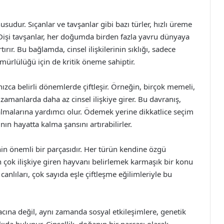
dur. Sıçanlar ve tavşanlar gibi bazı türler, hızlı üreme
r. Dişi tavşanlar, her doğumda birden fazla yavru dünyaya
rtırır. Bu bağlamda, cinsel ilişkilerinin sıklığı, sadece
ömürlülüğü için de kritik öneme sahiptir.
lnızca belirli dönemlerde çiftleşir. Örneğin, birçok memeli,
amanlarda daha az cinsel ilişkiye girer. Bu davranış,
almalarına yardımcı olur. Ödemek yerine dikkatlice seçim
nın hayatta kalma şansını artırabilirler.
nin önemli bir parçasıdır. Her türün kendine özgü
 en çok ilişkiye giren hayvanı belirlemek karmaşık bir konu
 canlıları, çok sayıda eşle çiftleşme eğilimleriyle bu
acına değil, aynı zamanda sosyal etkileşimlere, genetik