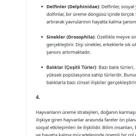
Delfinler (Delphinidae)
: Delfinler, sosyal
dolfınlar, bir üreme döngüsü içinde birçok far
artırarak yavrularının hayatta kalma şansını
Sinekler (Drosophila)
: Özellikle meyve s
gerçekleştirir. Dişi sinekler, erkeklerle sı
şansını artırmaktadır.
Balıklar (Çeşitli Türler)
: Bazı balık türle
yüksek popülasyona sahip türlerdir. Bunun 
balıklarla bazı cinsel ilişkiler gerçekleştirir
4.
Hayvanların üreme stratejileri, doğanın karmaşık
ilişkiye giren hayvanlar arasında fareler ön pla
sosyal etkileşimleri ile ilişkilidir. Bilim insanl
ve hayatta kalma mücadelesinde önemli bir rol