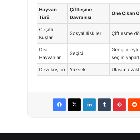
Hayvan
Çiftleşme
Öne Çıkan Öz
Türü
Davranışı
Çeşitli
Sosyal İlişkiler
Çiftleşme dö
Kuşlar
Dişi
Genç bireyler
Seçici
Hayvanlar
seçim yaparl
Devekuşları
Yüksek
Ulaşım uzaklı
Facebook
X
LinkedIn
Tumblr
Pintere