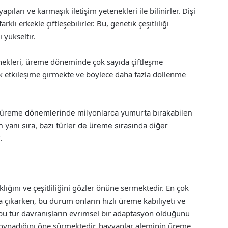
 yapıları ve karmaşık iletişim yetenekleri ile bilinirler. Dişi
klı erkekle çiftleşebilirler. Bu, genetik çeşitliliği
 yükseltir.
inekleri, üreme döneminde çok sayıda çiftleşme
k sık etkileşime girmekte ve böylece daha fazla döllenme
ri, üreme dönemlerinde milyonlarca yumurta bırakabilen
yanı sıra, bazı türler de üreme sırasında diğer
.
lığını ve çeşitliliğini gözler önüne sermektedir. En çok
na çıkarken, bu durum onların hızlı üreme kabiliyeti ve
arı, bu tür davranışların evrimsel bir adaptasyon olduğunu
 oynadığını öne sürmektedir. hayvanlar aleminin üreme