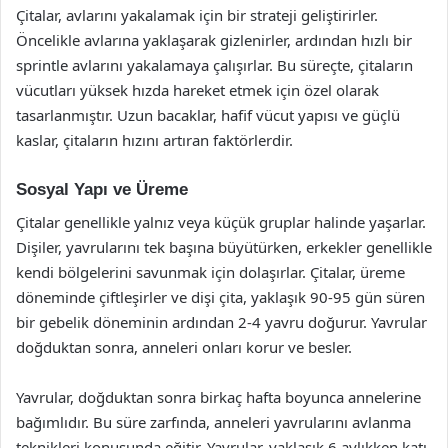
Çitalar, avlarını yakalamak için bir strateji geliştirirler.
Öncelikle avlarına yaklaşarak gizlenirler, ardından hızlı bir
sprintle avlarını yakalamaya çalışırlar. Bu süreçte, çitaların
vücutları yüksek hızda hareket etmek için özel olarak
tasarlanmıştır. Uzun bacaklar, hafif vücut yapısı ve güçlü
kaslar, çitaların hızını artıran faktörlerdir.
Sosyal Yapı ve Üreme
Çitalar genellikle yalnız veya küçük gruplar halinde yaşarlar.
Dişiler, yavrularını tek başına büyütürken, erkekler genellikle
kendi bölgelerini savunmak için dolaşırlar. Çitalar, üreme
döneminde çiftleşirler ve dişi çita, yaklaşık 90-95 gün süren
bir gebelik döneminin ardından 2-4 yavru doğurur. Yavrular
doğduktan sonra, anneleri onları korur ve besler.
Yavrular, doğduktan sonra birkaç hafta boyunca annelerine
bağımlıdır. Bu süre zarfında, anneleri yavrularını avlanma
teknikleri konusunda eğitir. Yavrular, yaklaşık 6 aylıkken katı