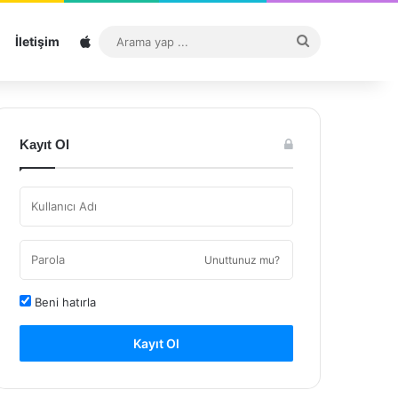
Sitemap
Arama
İletişim
yap
...
Kayıt Ol
Unuttunuz mu?
Beni hatırla
Kayıt Ol