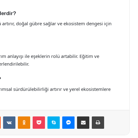
lerdir?
 artırır, doğal gübre sağlar ve ekosistem dengesi için
 anlayışı ile eşeklerin rolü artabilir. Eğitim ve
lendirilebilir.
?
arımsal sürdürülebilirliği artırır ve yerel ekosistemlere
st
Reddit
VKontakte
Odnoklassniki
Pocket
Skype
Messenger
E-Posta ile paylaş
Yazdır