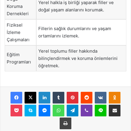
Yerel halkla iş birliği yaparak filler ve
Koruma
doğal yaşam alanlarını korumak.
Dernekleri
Fiziksel
Fillerin sağlık durumlarını ve yaşam
İzleme
ortamlarını izlemek.
Çalışmaları
Yerel toplumu filler hakkında
Eğitim
bilinçlendirmek ve koruma önlemlerini
Programları
öğretmek.
Facebook
X
LinkedIn
Tumblr
Pinterest
Reddit
VKontakte
Odnok
Pocket
Skype
Messenger
WhatsApp
Telegram
Viber
Line
E-Posta ile payla
Yazdır