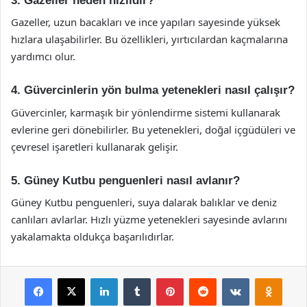
3. Gazeller neden hızlıdır?
Gazeller, uzun bacakları ve ince yapıları sayesinde yüksek
hızlara ulaşabilirler. Bu özellikleri, yırtıcılardan kaçmalarına
yardımcı olur.
4. Güvercinlerin yön bulma yetenekleri nasıl çalışır?
Güvercinler, karmaşık bir yönlendirme sistemi kullanarak
evlerine geri dönebilirler. Bu yetenekleri, doğal içgüdüleri ve
çevresel işaretleri kullanarak gelişir.
5. Güney Kutbu penguenleri nasıl avlanır?
Güney Kutbu penguenleri, suya dalarak balıklar ve deniz
canlıları avlarlar. Hızlı yüzme yetenekleri sayesinde avlarını
yakalamakta oldukça başarılıdırlar.
Facebook
X
LinkedIn
Tumblr
Pinterest
Reddit
VKontakte
Odnok