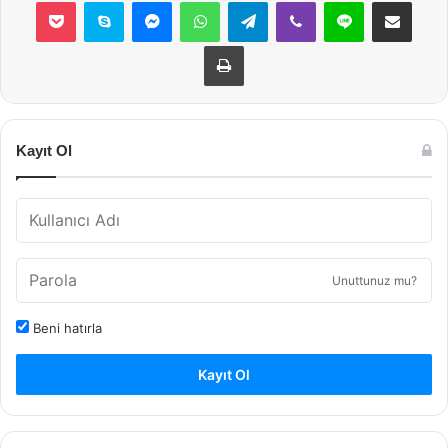
Pocket
Skype
Messenger
WhatsApp
Telegram
Viber
Line
E-Posta ile payla
Yazdır
Kayıt Ol
Unuttunuz mu?
Beni hatırla
Kayıt Ol