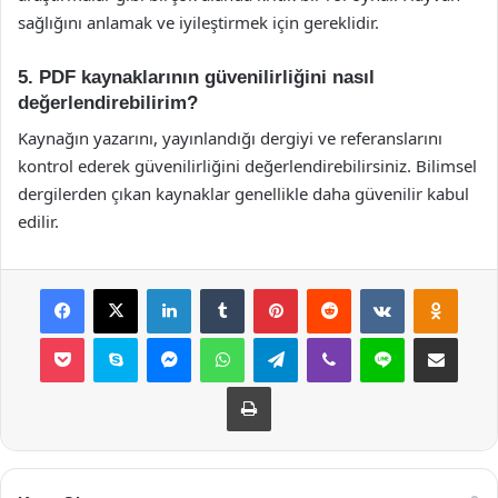
sağlığını anlamak ve iyileştirmek için gereklidir.
5. PDF kaynaklarının güvenilirliğini nasıl
değerlendirebilirim?
Kaynağın yazarını, yayınlandığı dergiyi ve referanslarını
kontrol ederek güvenilirliğini değerlendirebilirsiniz. Bilimsel
dergilerden çıkan kaynaklar genellikle daha güvenilir kabul
edilir.
Facebook
X
LinkedIn
Tumblr
Pinterest
Reddit
VKontakte
Odnok
Pocket
Skype
Messenger
WhatsApp
Telegram
Viber
Line
E-Posta ile payla
Yazdır