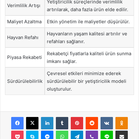
Yetiştiricilik süreçlerinde verimlilik
Verimlilik Artışı
artırılarak, daha fazla ürün elde edilir.
Maliyet Azaltma
Etkin yönetim ile maliyetler düşürülür.
Hayvanların yaşam kalitesi artırılır ve
Hayvan Refahı
refahları sağlanır.
Rekabetçi fiyatlarla kaliteli ürün sunma
Piyasa Rekabeti
imkanı sağlar.
Çevresel etkileri minimize ederek
Sürdürülebilirlik
sürdürülebilir bir yetiştiricilik modeli
oluşturulur.
Facebook
X
LinkedIn
Tumblr
Pinterest
Reddit
VKontakte
Odnok
Pocket
Skype
Messenger
WhatsApp
Telegram
Viber
Line
E-Posta ile payla