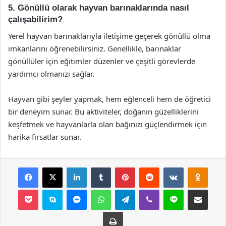
5. Gönüllü olarak hayvan barınaklarında nasıl
çalışabilirim?
Yerel hayvan barınaklarıyla iletişime geçerek gönüllü olma
imkanlarını öğrenebilirsiniz. Genellikle, barınaklar
gönüllüler için eğitimler düzenler ve çeşitli görevlerde
yardımcı olmanızı sağlar.
Hayvan gibi şeyler yapmak, hem eğlenceli hem de öğretici
bir deneyim sunar. Bu aktiviteler, doğanın güzelliklerini
keşfetmek ve hayvanlarla olan bağınızı güçlendirmek için
harika fırsatlar sunar.
Facebook
X
LinkedIn
Tumblr
Pinterest
Reddit
VKontakte
Odnok
Pocket
Skype
Messenger
WhatsApp
Telegram
Viber
Line
E-Posta ile payla
Yazdır