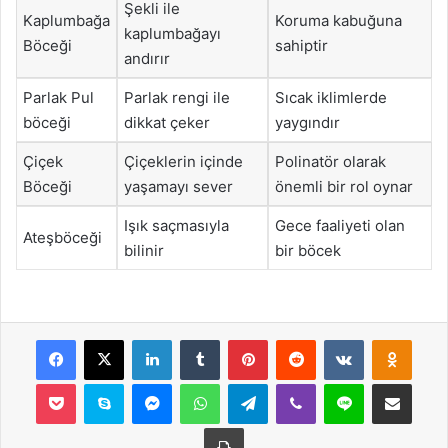
Şekli ile
Kaplumbağa
Koruma kabuğuna
kaplumbağayı
Böceği
sahiptir
andırır
Parlak Pul
Parlak rengi ile
Sıcak iklimlerde
böceği
dikkat çeker
yaygındır
Çiçek
Çiçeklerin içinde
Polinatör olarak
Böceği
yaşamayı sever
önemli bir rol oynar
Işık saçmasıyla
Gece faaliyeti olan
Ateşböceği
bilinir
bir böcek
Facebook
X
LinkedIn
Tumblr
Pinterest
Reddit
VKontakte
Odnok
Pocket
Skype
Messenger
WhatsApp
Telegram
Viber
Line
E-Posta ile payla
Yazdır