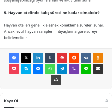
sosyalleşebileceği oyun alanları ve aktiviteler sunar.
5. Hayvan otelinde kalış süresi ne kadar olmalıdır?
Hayvan otelleri genellikle esnek konaklama süreleri sunar.
Ancak, evcil hayvan sahipleri, ihtiyaçlarına göre süreyi
belirlemelidir.
Facebook
X
LinkedIn
Tumblr
Pinterest
Reddit
VKontakte
Odnok
Pocket
Skype
Messenger
WhatsApp
Telegram
Viber
Line
E-Posta ile payla
Yazdır
Kayıt Ol