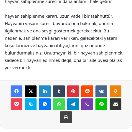
hayvan sahiplenme sürecini daha anlamlı hale getirir.
hayvan sahiplenme kararı, uzun vadeli bir taahhüttür.
Hayvanın yaşam süresi boyunca ona bakmak, onunla
ilgilenmek ve ona sevgi göstermek gerekecektir. Bu
nedenle, sahiplenme kararı verirken, gelecekteki yaşam
koşullarınızı ve hayvanın ihtiyaçlarını göz önünde
bulundurmalısınız. Unutmayın ki, bir hayvan sahiplenmek,
sadece bir hayvan edinmek değil, ona bir aile üyesi olarak
yer vermektir.
Facebook
X
LinkedIn
Tumblr
Pinterest
Reddit
VKontakte
Odnok
Pocket
Skype
Messenger
WhatsApp
Telegram
Viber
Line
E-Posta ile payla
Yazdır