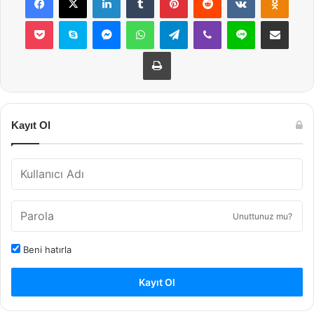
Pocket
Skype
Messenger
WhatsApp
Telegram
Viber
Line
E-Posta ile payla
Yazdır
Kayıt Ol
Unuttunuz mu?
Beni hatırla
Kayıt Ol