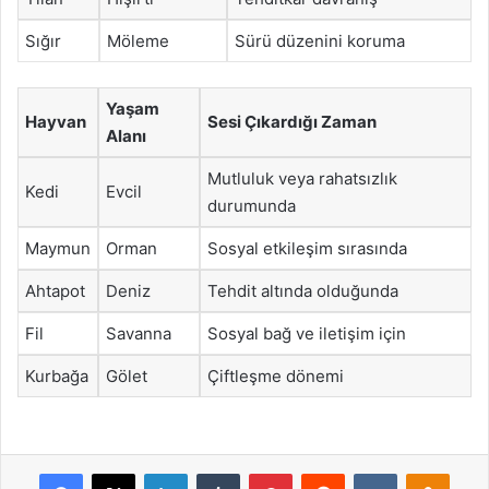
Sığır
Möleme
Sürü düzenini koruma
Yaşam
Hayvan
Sesi Çıkardığı Zaman
Alanı
Mutluluk veya rahatsızlık
Kedi
Evcil
durumunda
Maymun
Orman
Sosyal etkileşim sırasında
Ahtapot
Deniz
Tehdit altında olduğunda
Fil
Savanna
Sosyal bağ ve iletişim için
Kurbağa
Gölet
Çiftleşme dönemi
Facebook
X
LinkedIn
Tumblr
Pinterest
Reddit
VKontakte
Odnok