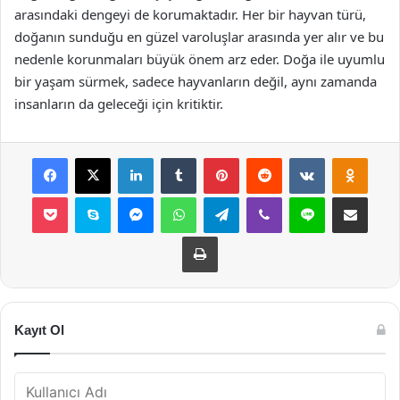
arasındaki dengeyi de korumaktadır. Her bir hayvan türü,
doğanın sunduğu en güzel varoluşlar arasında yer alır ve bu
nedenle korunmaları büyük önem arz eder. Doğa ile uyumlu
bir yaşam sürmek, sadece hayvanların değil, aynı zamanda
insanların da geleceği için kritiktir.
Facebook
X
LinkedIn
Tumblr
Pinterest
Reddit
VKontakte
Odnok
Pocket
Skype
Messenger
WhatsApp
Telegram
Viber
Line
E-Posta ile payla
Yazdır
Kayıt Ol