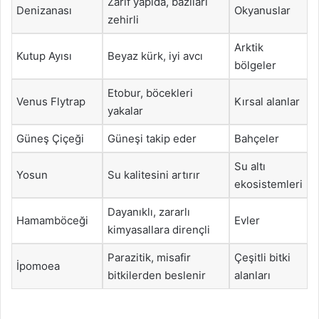
Zarif yapıda, bazıları
Denizanası
Okyanuslar
zehirli
Arktik
Kutup Ayısı
Beyaz kürk, iyi avcı
bölgeler
Etobur, böcekleri
Venus Flytrap
Kırsal alanlar
yakalar
Güneş Çiçeği
Güneşi takip eder
Bahçeler
Su altı
Yosun
Su kalitesini artırır
ekosistemleri
Dayanıklı, zararlı
Hamamböceği
Evler
kimyasallara dirençli
Parazitik, misafir
Çeşitli bitki
İpomoea
bitkilerden beslenir
alanları