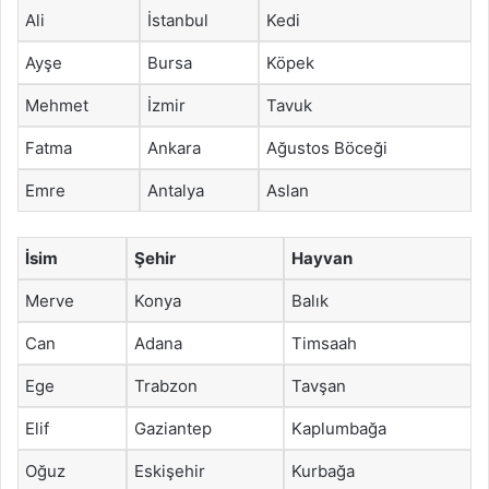
Ali
İstanbul
Kedi
Ayşe
Bursa
Köpek
Mehmet
İzmir
Tavuk
Fatma
Ankara
Ağustos Böceği
Emre
Antalya
Aslan
İsim
Şehir
Hayvan
Merve
Konya
Balık
Can
Adana
Timsaah
Ege
Trabzon
Tavşan
Elif
Gaziantep
Kaplumbağa
Oğuz
Eskişehir
Kurbağa