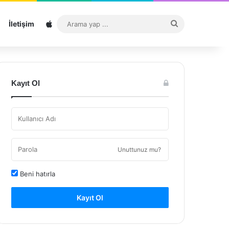
Sitemap
Arama
İletişim
yap
...
Kayıt Ol
Unuttunuz mu?
Beni hatırla
Kayıt Ol