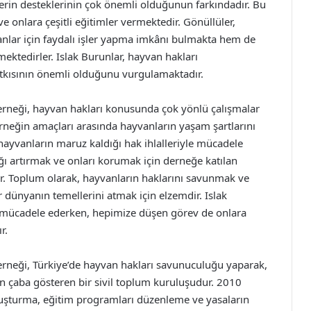
rin desteklerinin çok önemli olduğunun farkındadır. Bu
 onlara çeşitli eğitimler vermektedir. Gönüllüler,
anlar için faydalı işler yapma imkânı bulmakta hem de
mektedirler. Islak Burunlar, hayvan hakları
atkısının önemli olduğunu vurgulamaktadır.
erneği, hayvan hakları konusunda çok yönlü çalışmalar
rneğin amaçları arasında hayvanların yaşam şartlarını
 hayvanların maruz kaldığı hak ihlalleriyle mücadele
ı artırmak ve onları korumak için derneğe katılan
ır. Toplum olarak, hayvanların haklarını savunmak ve
r dünyanın temellerini atmak için elzemdir. Islak
n mücadele ederken, hepimize düşen görev de onlara
r.
erneği, Türkiye’de hayvan hakları savunuculuğu yaparak,
çin çaba gösteren bir sivil toplum kuruluşudur. 2010
oluşturma, eğitim programları düzenleme ve yasaların