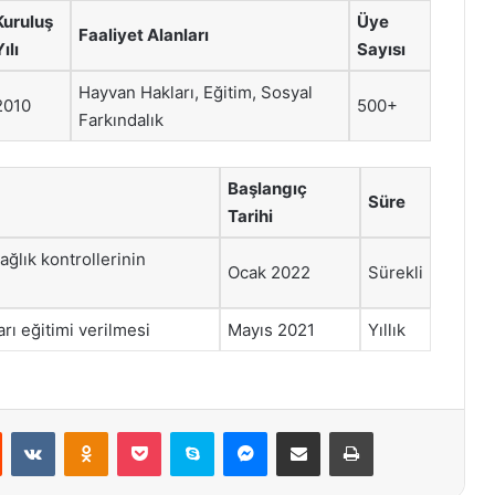
Kuruluş
Üye
Faaliyet Alanları
ılı
Sayısı
Hayvan Hakları, Eğitim, Sosyal
2010
500+
Farkındalık
Başlangıç
Süre
Tarihi
ağlık kontrollerinin
Ocak 2022
Sürekli
rı eğitimi verilmesi
Mayıs 2021
Yıllık
st
Reddit
VKontakte
Odnoklassniki
Pocket
Skype
Messenger
E-Posta ile paylaş
Yazdır