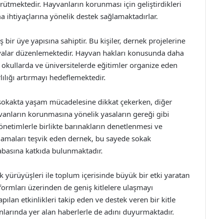
ürütmektedir. Hayvanların korunması için geliştirdikleri
a ihtiyaçlarına yönelik destek sağlamaktadırlar.
ir üye yapısına sahiptir. Bu kişiler, dernek projelerine
anyalar düzenlemektedir. Hayvan hakları konusunda daha
 okullarda ve üniversitelerde eğitimler organize eden
ılığı artırmayı hedeflemektedir.
n sokakta yaşam mücadelesine dikkat çekerken, diğer
yvanların korunmasına yönelik yasaların gereği gibi
netimlerle birlikte barınakların denetlenmesi ve
lamaları teşvik eden dernek, bu sayede sokak
abasına katkıda bulunmaktadır.
k yürüyüşleri ile toplum içerisinde büyük bir etki yaratan
ormları üzerinden de geniş kitlelere ulaşmayı
lan etkinlikleri takip eden ve destek veren bir kitle
larında yer alan haberlerle de adını duyurmaktadır.