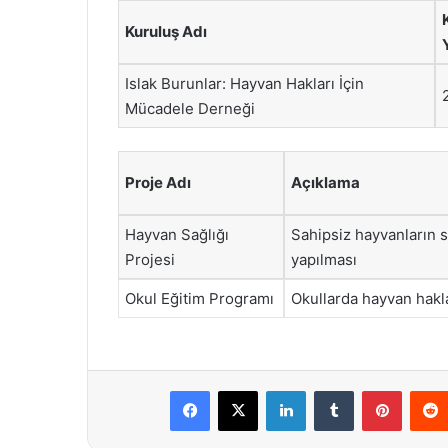
Kuruluş Adı
Y
Islak Burunlar: Hayvan Hakları İçin
Mücadele Derneği
Proje Adı
Açıklama
Hayvan Sağlığı
Sahipsiz hayvanların s
Projesi
yapılması
Okul Eğitim Programı
Okullarda hayvan hakla
Facebook
X
LinkedIn
Tumblr
Pintere