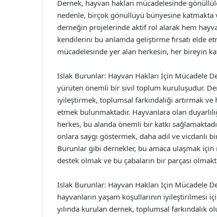
Dernek, hayvan hakları mücadelesinde gönüllüle
nedenle, birçok gönüllüyü bünyesine katmakta ve
derneğin projelerinde aktif rol alarak hem hayv
kendilerini bu anlamda geliştirme fırsatı elde et
mücadelesinde yer alan herkesin, her bireyin k
Islak Burunlar: Hayvan Hakları İçin Mücadele D
yürüten önemli bir sivil toplum kuruluşudur. De
iyileştirmek, toplumsal farkındalığı artırmak ve
etmek bulunmaktadır. Hayvanlara olan duyarlılığ
herkes, bu alanda önemli bir katkı sağlamaktad
onlara saygı göstermek, daha adil ve vicdanlı bi
Burunlar gibi dernekler, bu amaca ulaşmak içi
destek olmak ve bu çabaların bir parçası olmaktı
Islak Burunlar: Hayvan Hakları İçin Mücadele D
hayvanların yaşam koşullarının iyileştirilmesi i
yılında kurulan dernek, toplumsal farkındalık 