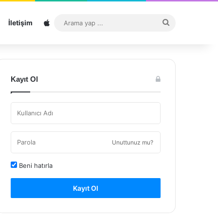
Sitemap
Arama
İletişim
yap
...
Kayıt Ol
Unuttunuz mu?
Beni hatırla
Kayıt Ol