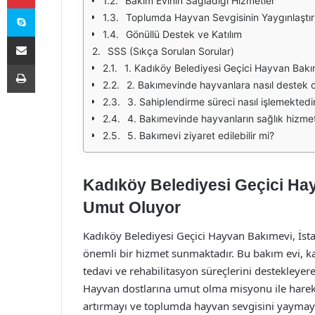
Bakım Evinin Sağladığı Hizmetler
Skype
Toplumda Hayvan Sevgisinin Yaygınlaştır
Gönüllü Destek ve Katılım
E-Posta ile paylaş
SSS (Sıkça Sorulan Sorular)
Yazdır
1. Kadıköy Belediyesi Geçici Hayvan Bakı
2. Bakımevinde hayvanlara nasıl destek ol
3. Sahiplendirme süreci nasıl işlemektedi
4. Bakımevinde hayvanların sağlık hizmet
5. Bakımevi ziyaret edilebilir mi?
Kadıköy Belediyesi Geçici Ha
Umut Oluyor
Kadıköy Belediyesi Geçici Hayvan Bakımevi, İsta
önemli bir hizmet sunmaktadır. Bu bakım evi, k
tedavi ve rehabilitasyon süreçlerini destekleye
Hayvan dostlarına umut olma misyonu ile harek
artırmayı ve toplumda hayvan sevgisini yaymay