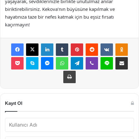
yaşayarak, sevdiklerinizle birlikte unutulmaz anılar
biriktirebilirsiniz. Kekova’nın büyüsüne kapılmak ve
hayatınıza taze bir nefes katmak için bu eşsiz fırsatı
kaçırmayın!
Facebook
X
LinkedIn
Tumblr
Pinterest
Reddit
VKontakte
Odnok
Pocket
Skype
Messenger
WhatsApp
Telegram
Viber
Line
E-Posta ile payla
Yazdır
Kayıt Ol