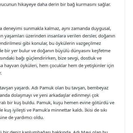
uyucunun hikayeye daha derin bir bağ kurmasını sağlar.
uma deneyimi sunmakla kalmaz, aynı zamanda duygusal,
rın yaşamları üzerinden insanlara verilen dersler, doğanın
dirilmesi gibi konular, bu öykülerin vazgeçilmez
de bir yer bulur ve doğanın büyülü dünyasını keşfetme
sındaki bağı güçlendirirken, bize sevgi, dostluk ve
sa hayvan öyküleri, hem çocuklar hem de yetişkinler için
.
r tavşan yaşardı. Adı Pamuk olan bu tavşan, bembeyaz
manda dolaşmayı ve yeni arkadaşlar edinmeyi çok
ralı bir kuş buldu. Pamuk, kuşu hemen evine götürdü ve
kuş iyileşti ve Pamuk’a minnettar kaldı. İkisi de sıkı
ine de yardımcı oldu.
li bir deniz kaplumbağası hakkında. Adı Mavi olan bu