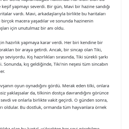
keşif yapmayı severdi. Bir gün, Mavi bir hazine sandığı
italar vardı. Mavi, arkadaşlarıyla birlikte bu haritaları
e birçok macera yaşadılar ve sonunda hazinenin
ları için unutulmaz bir anı oldu.
in hazırlık yapmaya karar verdi. Her biri kendine bir
prakları bir araya getirdi. Ancak, bir sincap olan Tiki,
seviyordu. Kış hazırlıkları sırasında, Tiki sürekli şarkı
i. Sonunda, kış geldiğinde, Tiki’nin neşesi tüm sincabın
er.
tavşanın oyun oynadığını gördü. Merak eden tilki, onlara
siz yaklaşsalar da, tilkinin dostça davrandığını görünce
k sevdi ve onlarla birlikte vakit geçirdi. O günden sonra,
şları oldular. Bu dostluk, ormanda tüm hayvanlara örnek
Yıldız olan bu kartal, yüksekten her şeyi görebilme