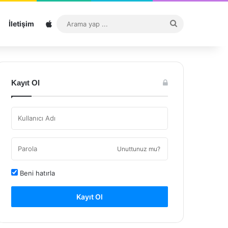
Sitemap
Arama
İletişim
yap
...
Kayıt Ol
Unuttunuz mu?
Beni hatırla
Kayıt Ol