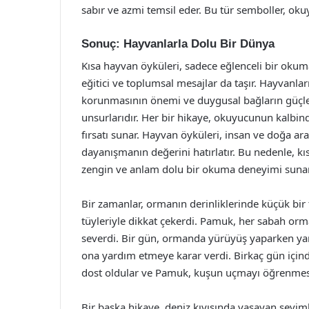
sabır ve azmi temsil eder. Bu tür semboller, ok
Sonuç: Hayvanlarla Dolu Bir Dünya
Kısa hayvan öyküleri, sadece eğlenceli bir ok
eğitici ve toplumsal mesajlar da taşır. Hayvanla
korunmasının önemi ve duygusal bağların güçlen
unsurlarıdır. Her bir hikaye, okuyucunun kalbin
fırsatı sunar. Hayvan öyküleri, insan ve doğa ara
dayanışmanın değerini hatırlatır. Bu nedenle, kı
zengin ve anlam dolu bir okuma deneyimi sunar
Bir zamanlar, ormanın derinliklerinde küçük bi
tüyleriyle dikkat çekerdi. Pamuk, her sabah or
severdi. Bir gün, ormanda yürüyüş yaparken ya
ona yardım etmeye karar verdi. Birkaç gün içinde 
dost oldular ve Pamuk, kuşun uçmayı öğrenmes
Bir başka hikaye, deniz kıyısında yaşayan sevim