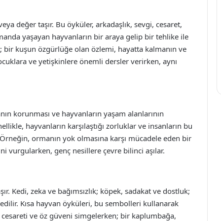
veya değer taşır. Bu öyküler, arkadaşlık, sevgi, cesaret,
manda yaşayan hayvanların bir araya gelip bir tehlike ile
 bir kuşun özgürlüğe olan özlemi, hayatta kalmanın ve
ocuklara ve yetişkinlere önemli dersler verirken, aynı
anın korunması ve hayvanların yaşam alanlarının
likle, hayvanların karşılaştığı zorluklar ve insanların bu
ır. Örneğin, ormanın yok olmasına karşı mücadele eden bir
vurgularken, genç nesillere çevre bilinci aşılar.
ır. Kedi, zeka ve bağımsızlık; köpek, sadakat ve dostluk;
dilir. Kısa hayvan öyküleri, bu sembolleri kullanarak
, cesareti ve öz güveni simgelerken; bir kaplumbağa,