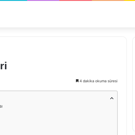
ri
4 dakika okuma süresi
sı