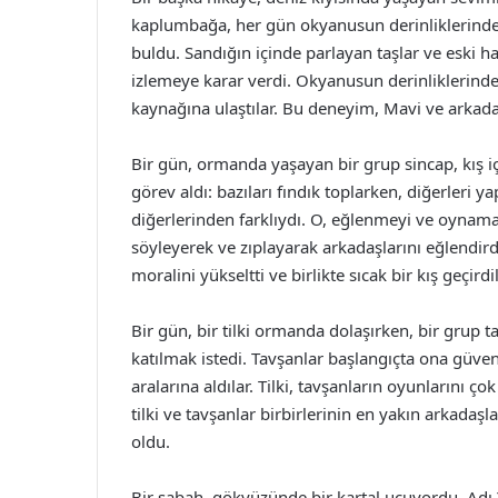
kaplumbağa, her gün okyanusun derinliklerinde 
buldu. Sandığın içinde parlayan taşlar ve eski har
izlemeye karar verdi. Okyanusun derinliklerind
kaynağına ulaştılar. Bu deneyim, Mavi ve arkadaş
Bir gün, ormanda yaşayan bir grup sincap, kış iç
görev aldı: bazıları fındık toplarken, diğerleri ya
diğerlerinden farklıydı. O, eğlenmeyi ve oynamayı 
söyleyerek ve zıplayarak arkadaşlarını eğlendird
moralini yükseltti ve birlikte sıcak bir kış geçirdil
Bir gün, bir tilki ormanda dolaşırken, bir grup 
katılmak istedi. Tavşanlar başlangıçta ona güven
aralarına aldılar. Tilki, tavşanların oyunlarını ço
tilki ve tavşanlar birbirlerinin en yakın arkada
oldu.
Bir sabah, gökyüzünde bir kartal uçuyordu. Adı 