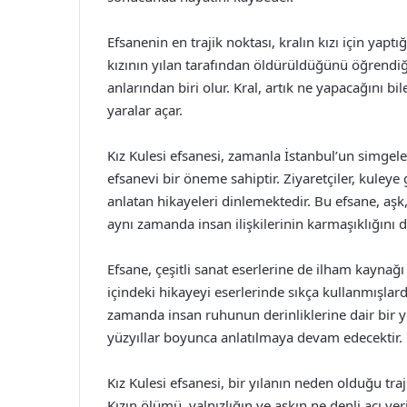
Efsanenin en trajik noktası, kralın kızı için yapt
kızının yılan tarafından öldürüldüğünü öğrendiğin
anlarından biri olur. Kral, artık ne yapacağını bi
yaralar açar.
Kız Kulesi efsanesi, zamanla İstanbul’un simgeler
efsanevi bir öneme sahiptir. Ziyaretçiler, kuley
anlatan hikayeleri dinlemektedir. Bu efsane, aşk,
aynı zamanda insan ilişkilerinin karmaşıklığını 
Efsane, çeşitli sanat eserlerine de ilham kaynağı 
içindeki hikayeyi eserlerinde sıkça kullanmışlard
zamanda insan ruhunun derinliklerine dair bir yo
yüzyıllar boyunca anlatılmaya devam edecektir.
Kız Kulesi efsanesi, bir yılanın neden olduğu traj
Kızın ölümü, yalnızlığın ve aşkın ne denli acı ver