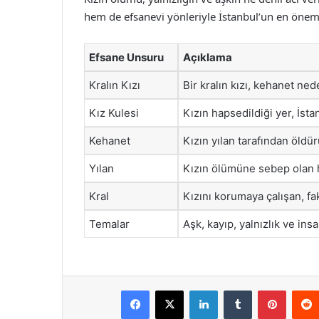
hem de efsanevi yönleriyle İstanbul’un en önem
Efsane Unsuru
Açıklama
Kralın Kızı
Bir kralın kızı, kehanet ned
Kız Kulesi
Kızın hapsedildiği yer, İsta
Kehanet
Kızın yılan tarafından öldü
Yılan
Kızın ölümüne sebep olan h
Kral
Kızını korumaya çalışan, f
Temalar
Aşk, kayıp, yalnızlık ve insan
Facebook
X
LinkedIn
Tumblr
Pintere