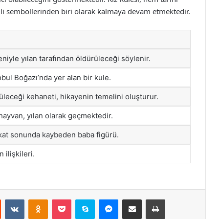
li sembollerinden biri olarak kalmaya devam etmektedir.
eniyle yılan tarafından öldürüleceği söylenir.
nbul Boğazı’nda yer alan bir kule.
rüleceği kehaneti, hikayenin temelini oluşturur.
ayvan, yılan olarak geçmektedir.
akat sonunda kaybeden baba figürü.
 ilişkileri.
st
Reddit
VKontakte
Odnoklassniki
Pocket
Skype
Messenger
E-Posta ile paylaş
Yazdır