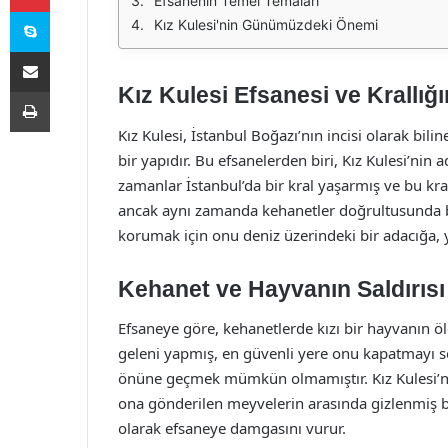
Efsanenin Temel Temaları
Skype
Kız Kulesi'nin Günümüzdeki Önemi
E-Posta ile paylaş
Kız Kulesi Efsanesi ve Krallığı
Yazdır
Kız Kulesi, İstanbul Boğazı’nın incisi olarak bil
bir yapıdır. Bu efsanelerden biri, Kız Kulesi’nin adı
zamanlar İstanbul’da bir kral yaşarmış ve bu kralı
ancak aynı zamanda kehanetler doğrultusunda baş
korumak için onu deniz üzerindeki bir adacığa, y
Kehanet ve Hayvanın Saldırısı
Efsaneye göre, kehanetlerde kızı bir hayvanın öld
geleni yapmış, en güvenli yere onu kapatmayı seç
önüne geçmek mümkün olmamıştır. Kız Kulesi’nde 
ona gönderilen meyvelerin arasında gizlenmiş bir
olarak efsaneye damgasını vurur.