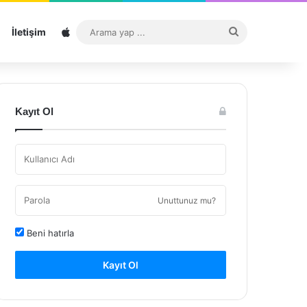
Sitemap
Arama
İletişim
yap
...
Kayıt Ol
Unuttunuz mu?
Beni hatırla
Kayıt Ol