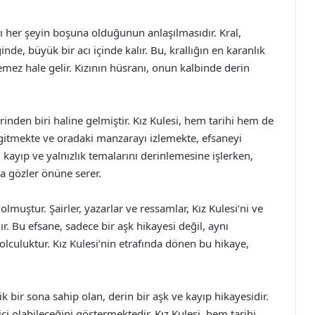
ığı her şeyin boşuna olduğunun anlaşılmasıdır. Kral,
de, büyük bir acı içinde kalır. Bu, krallığın en karanlık
lemez hale gelir. Kızının hüsranı, onun kalbinde derin
inden biri haline gelmiştir. Kız Kulesi, hem tarihi hem de
e gitmekte ve oradaki manzarayı izlemekte, efsaneyi
 kayıp ve yalnızlık temalarını derinlemesine işlerken,
da gözler önüne serer.
olmuştur. Şairler, yazarlar ve ressamlar, Kız Kulesi’ni ve
ır. Bu efsane, sadece bir aşk hikayesi değil, aynı
lculuktur. Kız Kulesi’nin etrafında dönen bu hikaye,
ik bir sona sahip olan, derin bir aşk ve kayıp hikayesidir.
ici olabileceğini göstermektedir. Kız Kulesi, hem tarihi