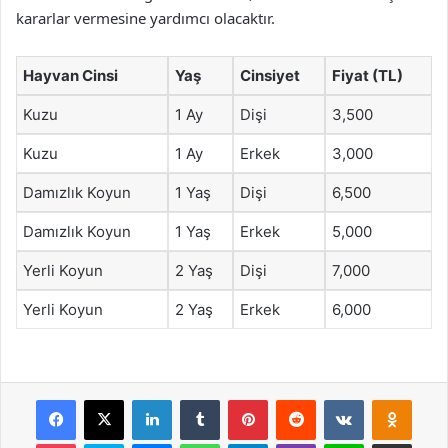
kararlar vermesine yardımcı olacaktır.
Hayvan Cinsi
Yaş
Cinsiyet
Fiyat (TL)
Kuzu
1 Ay
Dişi
3,500
Kuzu
1 Ay
Erkek
3,000
Damızlık Koyun
1 Yaş
Dişi
6,500
Damızlık Koyun
1 Yaş
Erkek
5,000
Yerli Koyun
2 Yaş
Dişi
7,000
Yerli Koyun
2 Yaş
Erkek
6,000
Facebook
X
LinkedIn
Tumblr
Pinterest
Reddit
VKontakte
Odnok
Pocket
Skype
Messenger
WhatsApp
Telegram
Viber
Line
E-Posta ile payla