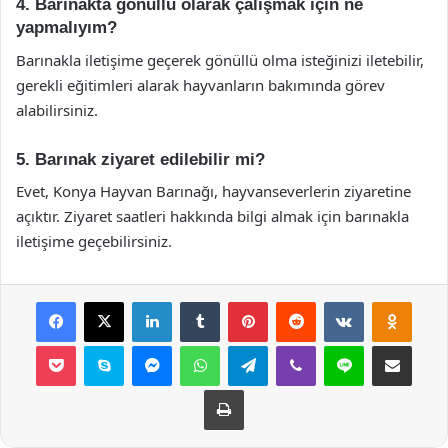
4. Barınakta gönüllü olarak çalışmak için ne
yapmalıyım?
Barınakla iletişime geçerek gönüllü olma isteğinizi iletebilir,
gerekli eğitimleri alarak hayvanların bakımında görev
alabilirsiniz.
5. Barınak ziyaret edilebilir mi?
Evet, Konya Hayvan Barınağı, hayvanseverlerin ziyaretine
açıktır. Ziyaret saatleri hakkında bilgi almak için barınakla
iletişime geçebilirsiniz.
Facebook
X
LinkedIn
Tumblr
Pinterest
Reddit
VKontakte
Odnok
Pocket
Skype
Messenger
WhatsApp
Telegram
Viber
Line
E-Posta ile payla
Yazdır