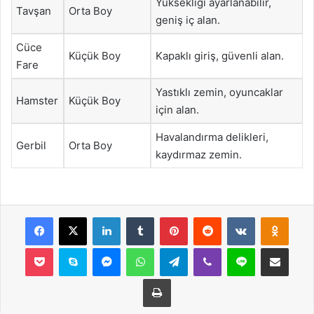
Yüksekliği ayarlanabilir,
Tavşan
Orta Boy
geniş iç alan.
Cüce
Küçük Boy
Kapaklı giriş, güvenli alan.
Fare
Yastıklı zemin, oyuncaklar
Hamster
Küçük Boy
için alan.
Havalandırma delikleri,
Gerbil
Orta Boy
kaydırmaz zemin.
Facebook
X
LinkedIn
Tumblr
Pinterest
Reddit
VKontakte
Odnok
Pocket
Skype
Messenger
WhatsApp
Telegram
Viber
Line
E-Posta ile payla
Yazdır