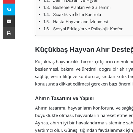
Zemin Düzeni ve Hijyen
Skype
Besleme Alanları ve Su Temini
Sıcaklık ve İklim Kontrolü
E-Posta ile paylaş
Hasta Hayvanların İzlenmesi
Yazdır
Sosyal Etkileşim ve Psikolojik Konfor
Küçükbaş Hayvan Ahır Desteği: 
Küçükbaş hayvancılık, birçok çiftçi için önemli 
beslenmesi, bakımı ve üretimi, doğru bir ahır yapı
sağlığı, verimliliği ve konforu açısından kritik 
konusunda dikkat edilmesi gereken bazı önemli 
Ahırın Tasarımı ve Yapısı
Ahırın tasarımı, hayvanların konforunu ve sağlığ
büyüklükte olması, hayvanların hareket etmeleri
Ayrıca, ahırın iyi bir havalandırma sistemine s
yardımcı olur. Güneş ışığından faydalanmak için