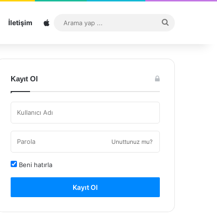
Sitemap
Arama
İletişim
yap
...
Kayıt Ol
Unuttunuz mu?
Beni hatırla
Kayıt Ol