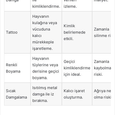
kimliklendirme.
izleme.
Hayvanın
kulağına veya
Kimlik
vücuduna
Zamanla
Tattoo
belirlemede
kalıcı
silinme risk
etkili.
mürekkeple
işaretleme.
Hayvanın
Geçici
Zamanla
Renkli
tüylerine veya
kimliklendirme
kaybolma
Boyama
derisine geçici
için ideal.
riski.
boyama.
Isıtılmış metal
Sıcak
Kalıcı işaret
Ağrıya ned
damga ile iz
Damgalama
oluşturma.
olma riski.
bırakma.