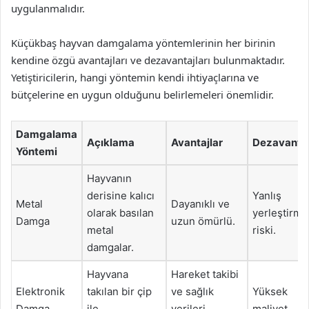
uygulanmalıdır.
Küçükbaş hayvan damgalama yöntemlerinin her birinin
kendine özgü avantajları ve dezavantajları bulunmaktadır.
Yetiştiricilerin, hangi yöntemin kendi ihtiyaçlarına ve
bütçelerine en uygun olduğunu belirlemeleri önemlidir.
Damgalama
Açıklama
Avantajlar
Dezavantaj
Yöntemi
Hayvanın
derisine kalıcı
Yanlış
Metal
Dayanıklı ve
olarak basılan
yerleştirme
Damga
uzun ömürlü.
metal
riski.
damgalar.
Hayvana
Hareket takibi
Elektronik
takılan bir çip
ve sağlık
Yüksek
Damga
ile
verileri
maliyet.