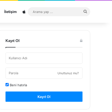
Sitemap
Arama
İletişim
yap
...
Kayıt Ol
Unuttunuz mu?
Beni hatırla
Kayıt Ol