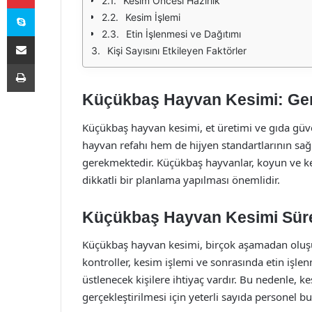
Kesim Öncesi Hazırlık
Skype
Kesim İşlemi
Etin İşlenmesi ve Dağıtımı
E-Posta ile paylaş
Kişi Sayısını Etkileyen Faktörler
Yazdır
Küçükbaş Hayvan Kesimi: Gere
Küçükbaş hayvan kesimi, et üretimi ve gıda güven
hayvan refahı hem de hijyen standartlarının sağla
gerekmektedir. Küçükbaş hayvanlar, koyun ve keçi
dikkatli bir planlama yapılması önemlidir.
Küçükbaş Hayvan Kesimi Sür
Küçükbaş hayvan kesimi, birçok aşamadan oluşu
kontroller, kesim işlemi ve sonrasında etin işlen
üstlenecek kişilere ihtiyaç vardır. Bu nedenle, ke
gerçekleştirilmesi için yeterli sayıda personel b