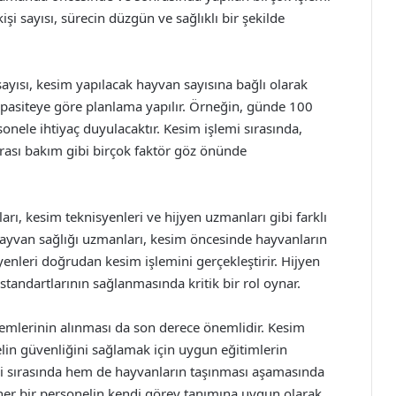
işi sayısı, sürecin düzgün ve sağlıklı bir şekilde
yısı, kesim yapılacak hayvan sayısına bağlı olarak
 kapasiteye göre planlama yapılır. Örneğin, günde 100
nele ihtiyaç duyulacaktır. Kesim işlemi sırasında,
nrası bakım gibi birçok faktör göz önünde
rı, kesim teknisyenleri ve hijyen uzmanları gibi farklı
 Hayvan sağlığı uzmanları, kesim öncesinde hayvanların
nleri doğrudan kesim işlemini gerçekleştirir. Hijyen
standartlarının sağlanmasında kritik bir rol oynar.
emlerinin alınması da son derece önemlidir. Kesim
nelin güvenliğini sağlamak için uygun eğitimlerin
emi sırasında hem de hayvanların taşınması aşamasında
her bir personelin kendi görev tanımına uygun olarak