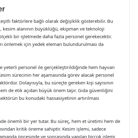
er
şitli faktörlere bağlı olarak değişiklik gösterebilir. Bu
ı, kesim alanının büyüklüğü, ekipman ve teknoloji
ölçekli bir işletmede daha fazla personel gerekecektir.
ları önlemek için yedek eleman bulundurulması da
e yeterli personel ile gerçekleştirildiğinde hem hayvan
. Kesim sürecinin her aşamasında görev alacak personel
faktördür. Dolayısıyla, bu süreçte gereken kişi sayısının
em de etik açıdan büyük önem taşır. Gıda güvenliğini
ektörün bu konudaki hassasiyetinin artırılması
de önemli bir yer tutar. Bu süreç, hem et üretimi hem de
açısından kritik öneme sahiptir. Kesim işlemi, sadece
ı zamanda öncesinde ve sonrasında yapılan birçok işlemi