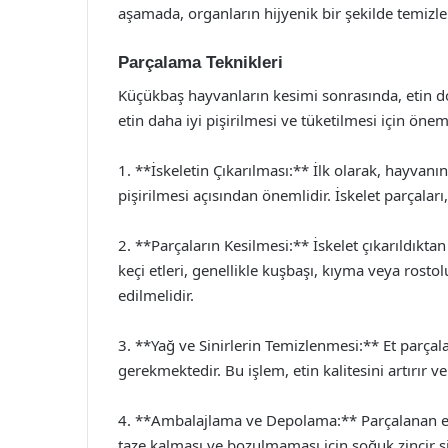
aşamada, organların hijyenik bir şekilde temiz
Parçalama Teknikleri
Küçükbaş hayvanların kesimi sonrasında, etin do
etin daha iyi pişirilmesi ve tüketilmesi için öneml
1. **İskeletin Çıkarılması:** İlk olarak, hayvanın
pişirilmesi açısından önemlidir. İskelet parçaları
2. **Parçaların Kesilmesi:** İskelet çıkarıldıktan
keçi etleri, genellikle kuşbaşı, kıyma veya rostol
edilmelidir.
3. **Yağ ve Sinirlerin Temizlenmesi:** Et parçala
gerekmektedir. Bu işlem, etin kalitesini artırır v
4. **Ambalajlama ve Depolama:** Parçalanan et
taze kalması ve bozulmaması için soğuk zincir si