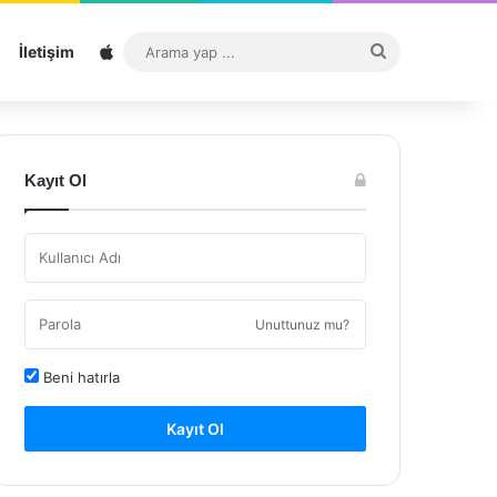
Sitemap
Arama
İletişim
yap
...
Kayıt Ol
Unuttunuz mu?
Beni hatırla
Kayıt Ol