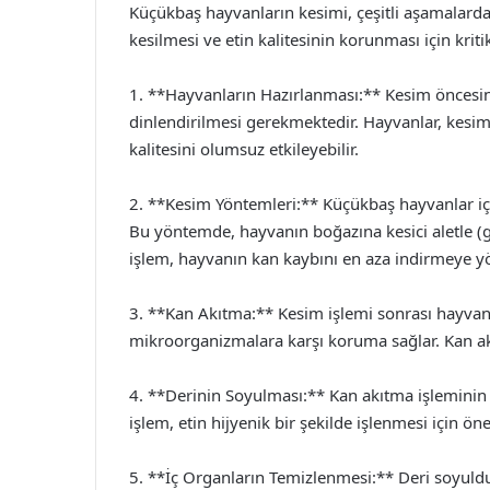
Küçükbaş hayvanların kesimi, çeşitli aşamalardan
kesilmesi ve etin kalitesinin korunması için krit
1. **Hayvanların Hazırlanması:** Kesim öncesi
dinlendirilmesi gerekmektedir. Hayvanlar, kesim 
kalitesini olumsuz etkileyebilir.
2. **Kesim Yöntemleri:** Küçükbaş hayvanlar i
Bu yöntemde, hayvanın boğazına kesici aletle (gen
işlem, hayvanın kan kaybını en aza indirmeye yön
3. **Kan Akıtma:** Kesim işlemi sonrası hayvanın 
mikroorganizmalara karşı koruma sağlar. Kan akı
4. **Derinin Soyulması:** Kan akıtma işleminin 
işlem, etin hijyenik bir şekilde işlenmesi için öne
5. **İç Organların Temizlenmesi:** Deri soyulduk