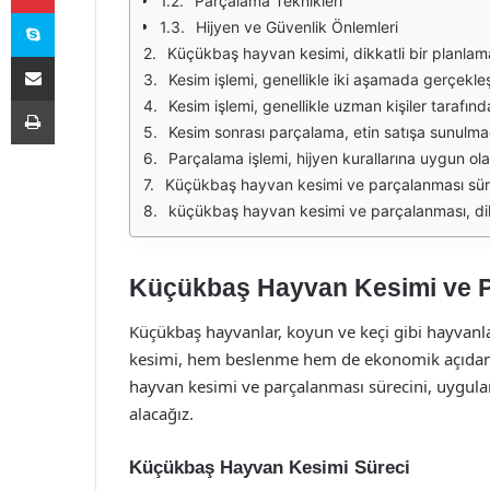
Parçalama Teknikleri
Skype
Hijyen ve Güvenlik Önlemleri
Küçükbaş hayvan kesimi, dikkatli bir planlama ve uygulama gerektiren bir süreçtir. Bu süreç, hayvanın sağlığından, kesim yöntemlerine, hijyen koşullarına ve etin parçalanmasına kadar birçok aşamayı içerir. Küçükbaş
E-Posta ile paylaş
Kesim işlemi, genellikle iki aşamada gerçekleşir: kesim öncesi hazırlıklar ve kesim işlemi. Kesim öncesi hazırlıklar, hayvanların uygun bir ortamda, yeterli beslenme ve su alımına sahip olmalarını gerektirir. Ayrıca, kesim ön
Yazdır
Kesim işlemi, genellikle uzman kişiler tarafından gerçekleştirilir. Kesim esnasında, hayvanın derisi, kasları ve iç organları dikkatlice ayrılmalıdır. Bu aşamada kullanılan teknikler, etin kalitesini ve hijyenin
Kesim sonrası parçalama, etin satışa sunulmadan önceki en önemli aşamalardan biridir. Parçalama işlemi, etin farklı kısımlarının ayrılması ve uygun şekilde paketlenmesi anlamına gelir. Bu aşamada, etin hangi bölümlerin
Parçalama işlemi, hijyen kurallarına uygun olarak yapılmalıdır. İşlemin gerçekleştirilmesi için özel ekipmanlar ve kesim tahtaları kullanılır. Ayrıca, çalışanların hij
Küçükbaş hayvan kesimi ve parçalanması sürecinde, tüketici sağlığı, hayvan refahı ve hijyen koşulları açısından dikkat edilmesi gereken birçok husus bulunur. Bu sürecin her aşaması, etin kalitesini etkileyen
küçükbaş hayvan kesimi ve parçalanması, dikkat ve özen gerektiren bir süreçtir. Bu süreçte, hayvan refahı, hijyen ve et kalitesi ön planda tutulmalıdır. Eğitimli personelin 
Küçükbaş Hayvan Kesimi ve Pa
Küçükbaş hayvanlar, koyun ve keçi gibi hayvanl
kesimi, hem beslenme hem de ekonomik açıdan 
hayvan kesimi ve parçalanması sürecini, uygulan
alacağız.
Küçükbaş Hayvan Kesimi Süreci