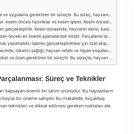
 hayvanlar, genellikle koyun ve keçi gibi türleri kapsar ve bu hayvanların kesiminde öncelikle hayvanın ruhsal durumu ve refahı göz önünde bulundurulmalıdır. Kesim sırasında hayvanın sakin ve stres altında olmaması, et kalitesini doğrudan etkileyen bir faktördür.
cesinde hayvanların sağlık kontrolünden geçirilmesi, hastalık bulaşma riskini azaltmak için önemlidir. Kesim sırasında hayvanlar, en az acı ve stresle etkisiz hale getirilmelidir. Bu aşamada kullanılan yöntemler arasında elektrikle bayıltma veya mekanik kesim aletleri yer alır.
i sağlamak için büyük önem taşır. Etin, kan ve diğer biyolojik sıvılardan arındırılması, taşınması ve depolanması da hijyenik açıdan kritik bir noktadır. Kesim sonrası, etin gerekli sıcaklık ve nem koşullarında dinlendirilmesi, lezzetini artırmak için önemlidir.
in nasıl kesileceği konusunda bilgi sahibi olmak gerekir. Koyun ve keçi etinin parçalanmasında, genellikle sırt, but, kol, göğüs ve organlar gibi ana kısımlar dikkate alınır. Her bir parçanın farklı pişirme yöntemlerine uygunluğu, tüketici taleplerine göre şekillenir.
yen kurallarına uyması, çapraz bulaşma riskini azaltmak için önemlidir. Parçalama işlemi sonrasında etin uygun sıcaklıkta saklanması, etin tazeliğini ve kalitesini korumak açısından kritik bir faktördür.
 önemli faktörlerdir. Kesim ve parçalama işlemlerinin doğru ve etik bir şekilde yapılması, hem üreticilerin hem de tüketicilerin sağlığı için kritik öneme sahiptir. Yine de, bu süreçler yerel yasalar ve yönetmeliklere uygun olarak gerçekleştirilmelidir.
görev aldığı kesim ve parçalama işlemleri, sağlıklı ve kaliteli et üretimi için gereklidir. Tüketicilerin güvenliği ve sağlığı için, bu süreçlerin şeffaf ve etik bir şekilde gerçekleştirilmesi büyük önem taşımaktadır.
rçalanması: Süreç ve Teknikler
arı kapsayan önemli bir tarım ürünüdür. Bu hayvanların
büyük bir öneme sahiptir. Bu makalede, küçükbaş
an teknikleri ve dikkat edilmesi gereken noktaları ele