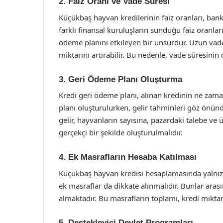
2. Faiz Oranı ve Vade Süresi
Küçükbaş hayvan kredilerinin faiz oranları, ban
farklı finansal kuruluşların sunduğu faiz oranlar
ödeme planını etkileyen bir unsurdur. Uzun vade
miktarını artırabilir. Bu nedenle, vade süresinin 
3. Geri Ödeme Planı Oluşturma
Kredi geri ödeme planı, alınan kredinin ne zama
planı oluşturulurken, gelir tahminleri göz önün
gelir, hayvanların sayısına, pazardaki talebe ve 
gerçekçi bir şekilde oluşturulmalıdır.
4. Ek Masrafların Hesaba Katılması
Küçükbaş hayvan kredisi hesaplamasında yalnızca
ek masraflar da dikkate alınmalıdır. Bunlar aras
almaktadır. Bu masrafların toplamı, kredi mikt
5. Destekleyici Devlet Programları