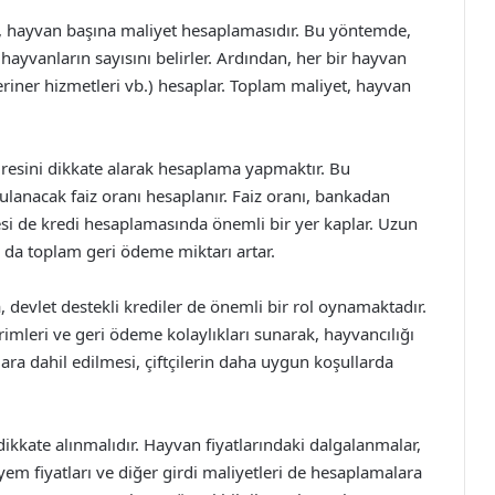
, hayvan başına maliyet hesaplamasıdır. Bu yöntemde,
 hayvanların sayısını belirler. Ardından, her bir hayvan
eriner hizmetleri vb.) hesaplar. Toplam maliyet, hayvan
üresini dikkate alarak hesaplama yapmaktır. Bu
lanacak faiz oranı hesaplanır. Faiz oranı, bankadan
esi de kredi hesaplamasında önemli bir yer kaplar. Uzun
a da toplam geri ödeme miktarı artar.
devlet destekli krediler de önemli bir rol oynamaktadır.
ndirimleri ve geri ödeme kolaylıkları sunarak, hayvancılığı
ara dahil edilmesi, çiftçilerin daha uygun koşullarda
ikkate alınmalıdır. Hayvan fiyatlarındaki dalgalanmalar,
ca, yem fiyatları ve diğer girdi maliyetleri de hesaplamalara