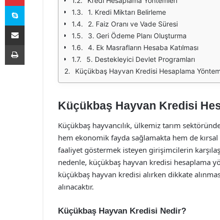
Kredi Hesaplama Yöntemleri
Skype
1. Kredi Miktarı Belirleme
2. Faiz Oranı ve Vade Süresi
E-Posta ile paylaş
3. Geri Ödeme Planı Oluşturma
Yazdır
4. Ek Masrafların Hesaba Katılması
5. Destekleyici Devlet Programları
Küçükbaş Hayvan Kredisi Hesaplama Yönteml
Küçükbaş Hayvan Kredisi Hes
Küçükbaş hayvancılık, ülkemiz tarım sektöründe ön
hem ekonomik fayda sağlamakta hem de kırsal 
faaliyet göstermek isteyen girişimcilerin karşıla
nedenle, küçükbaş hayvan kredisi hesaplama yö
küçükbaş hayvan kredisi alırken dikkate alınma
alınacaktır.
Küçükbaş Hayvan Kredisi Nedir?