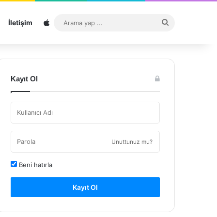
Sitemap
Arama
İletişim
yap
...
Kayıt Ol
Unuttunuz mu?
Beni hatırla
Kayıt Ol