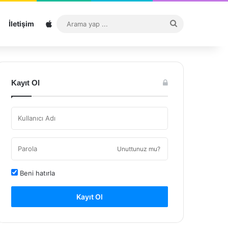
Sitemap
Arama
İletişim
yap
...
Kayıt Ol
Unuttunuz mu?
Beni hatırla
Kayıt Ol