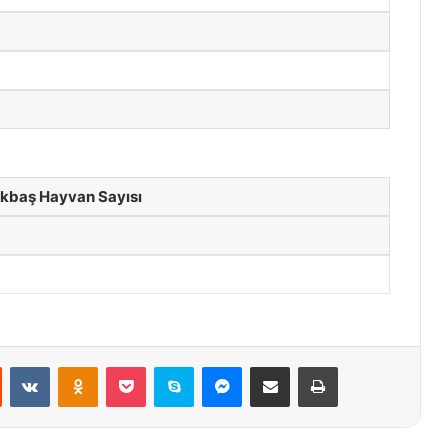
kbaş Hayvan Sayısı
st
Reddit
VKontakte
Odnoklassniki
Pocket
Skype
Messenger
E-Posta ile paylaş
Yazdır