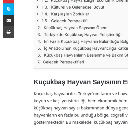
Küçükbaş Hayvancılığın Ekonomik Önemi
Skype
Kültürel ve Geleneksel Boyut
Karşılaşılan Zorluklar
E-Posta ile paylaş
Gelecek Perspektifi
Yazdır
Küçükbaş Hayvan Sayısının Önemi
Türkiye'de Küçükbaş Hayvan Yetiştiriciliği
En Fazla Küçükbaş Hayvanın Bulunduğu Böl
İç Anadolu'nun Küçükbaş Hayvancılığa Katkıs
Küçükbaş Hayvanların Beslenme ve Bakım Stra
Gelecek Perspektifleri
Küçükbaş Hayvan Sayısının E
Küçükbaş hayvancılık, Türkiye’nin tarım ve hayva
koyun ve keçi yetiştiriciliği, hem ekonomik hem 
küçükbaş hayvan sayısı bakımından dünya geneli
hayvanların en fazla bulunduğu bölge, coğrafi ve
göstermektedir. Bu makalede, küçükbaş hayvan 