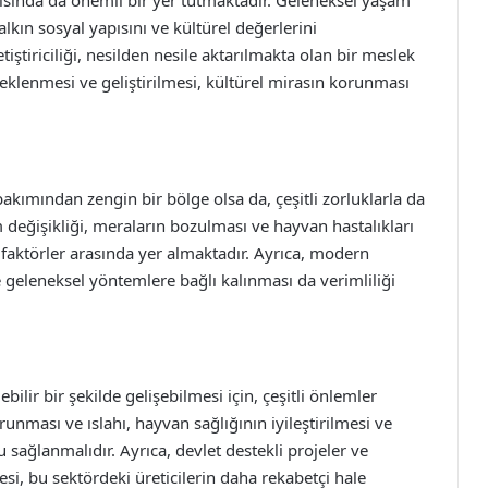
ısında da önemli bir yer tutmaktadır. Geleneksel yaşam
alkın sosyal yapısını ve kültürel değerlerini
iştiriciliği, nesilden nesile aktarılmakta olan bir meslek
eklenmesi ve geliştirilmesi, kültürel mirasın korunması
kımından zengin bir bölge olsa da, çeşitli zorluklarla da
im değişikliği, meraların bozulması ve hayvan hastalıkları
 faktörler arasında yer almaktadır. Ayrıca, modern
e geleneksel yöntemlere bağlı kalınması da verimliliği
lir bir şekilde gelişebilmesi için, çeşitli önlemler
unması ve ıslahı, hayvan sağlığının iyileştirilmesi ve
ağlanmalıdır. Ayrıca, devlet destekli projeler ve
esi, bu sektördeki üreticilerin daha rekabetçi hale