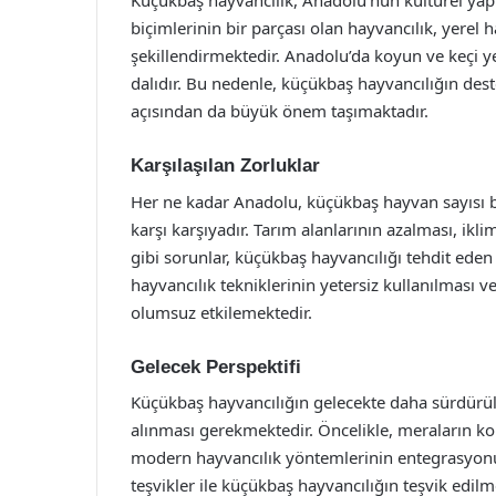
Küçükbaş hayvancılık, Anadolu’nun kültürel yap
biçimlerinin bir parçası olan hayvancılık, yerel h
şekillendirmektedir. Anadolu’da koyun ve keçi yet
dalıdır. Bu nedenle, küçükbaş hayvancılığın dest
açısından da büyük önem taşımaktadır.
Karşılaşılan Zorluklar
Her ne kadar Anadolu, küçükbaş hayvan sayısı ba
karşı karşıyadır. Tarım alanlarının azalması, ikl
gibi sorunlar, küçükbaş hayvancılığı tehdit eden
hayvancılık tekniklerinin yetersiz kullanılması v
olumsuz etkilemektedir.
Gelecek Perspektifi
Küçükbaş hayvancılığın gelecekte daha sürdürülebi
alınması gerekmektedir. Öncelikle, meraların kor
modern hayvancılık yöntemlerinin entegrasyonu s
teşvikler ile küçükbaş hayvancılığın teşvik edilm