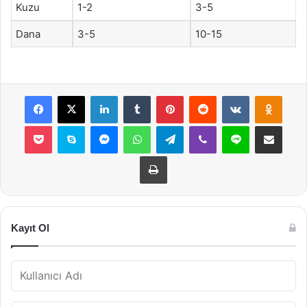
Kuzu
1-2
3-5
Dana
3-5
10-15
Facebook
X
LinkedIn
Tumblr
Pinterest
Reddit
VKontakte
Odnok
Pocket
Skype
Messenger
WhatsApp
Telegram
Viber
Line
E-Posta ile payla
Yazdır
Kayıt Ol