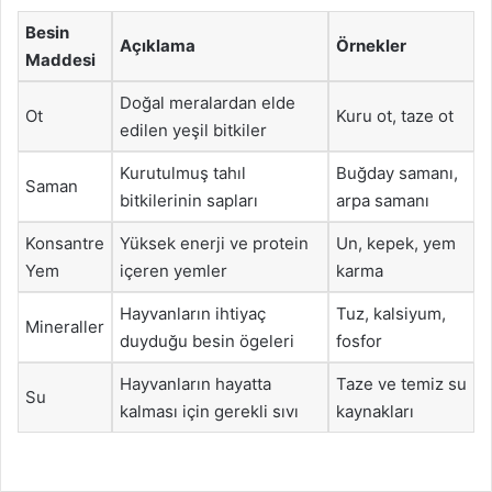
Besin
Açıklama
Örnekler
Maddesi
Doğal meralardan elde
Ot
Kuru ot, taze ot
edilen yeşil bitkiler
Kurutulmuş tahıl
Buğday samanı,
Saman
bitkilerinin sapları
arpa samanı
Konsantre
Yüksek enerji ve protein
Un, kepek, yem
Yem
içeren yemler
karma
Hayvanların ihtiyaç
Tuz, kalsiyum,
Mineraller
duyduğu besin ögeleri
fosfor
Hayvanların hayatta
Taze ve temiz su
Su
kalması için gerekli sıvı
kaynakları