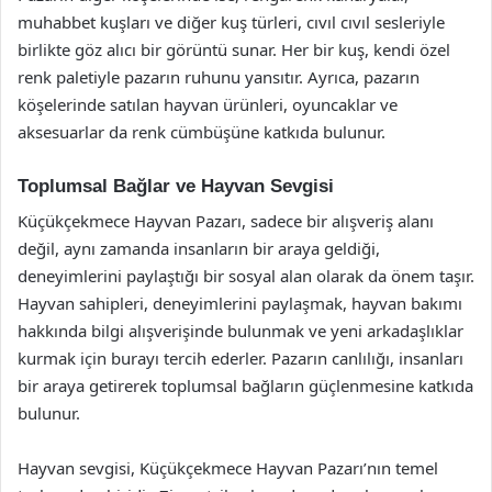
muhabbet kuşları ve diğer kuş türleri, cıvıl cıvıl sesleriyle
birlikte göz alıcı bir görüntü sunar. Her bir kuş, kendi özel
renk paletiyle pazarın ruhunu yansıtır. Ayrıca, pazarın
köşelerinde satılan hayvan ürünleri, oyuncaklar ve
aksesuarlar da renk cümbüşüne katkıda bulunur.
Toplumsal Bağlar ve Hayvan Sevgisi
Küçükçekmece Hayvan Pazarı, sadece bir alışveriş alanı
değil, aynı zamanda insanların bir araya geldiği,
deneyimlerini paylaştığı bir sosyal alan olarak da önem taşır.
Hayvan sahipleri, deneyimlerini paylaşmak, hayvan bakımı
hakkında bilgi alışverişinde bulunmak ve yeni arkadaşlıklar
kurmak için burayı tercih ederler. Pazarın canlılığı, insanları
bir araya getirerek toplumsal bağların güçlenmesine katkıda
bulunur.
Hayvan sevgisi, Küçükçekmece Hayvan Pazarı’nın temel