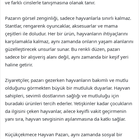
ve farklı cinslerle tanışmasına olanak tanır.
Pazarın görsel zenginliği, sadece hayvanlarla sınırlı kalmaz.
Stantlar, rengarenk oyuncaklar, aksesuarlar ve mama
çeşitleri ile doludur. Her bir ürün, hayvanların ihtiyaçlarını
karşılamakla kalmaz, aynı zamanda onların yaşam alanlarını
güzelleştirecek unsurlar sunar. Bu renkli düzen, pazarı
sadece bir alışveriş alanı değil, aynı zamanda bir keşif yeri
haline getirir.
Ziyaretçiler, pazarı gezerken hayvanların bakımlı ve mutlu
olduğunu görmekten büyük bir mutluluk duyarlar. Hayvan
sahipleri, sevimli dostlarının sağlığı ve mutluluğu için
buradaki ürünleri tercih ederler. Yetişkinler kadar çocukların
da ilgisini çeken hayvanlar, ailece keyifli vakit geçirmenin
yanı sıra, hayvan sevgisinin aşılanmasına da katkı sağlar.
Küçükçekmece Hayvan Pazarı, aynı zamanda sosyal bir