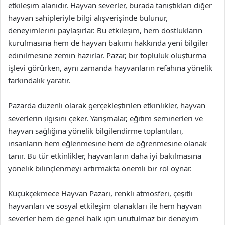
etkileşim alanıdır. Hayvan severler, burada tanıştıkları diğer
hayvan sahipleriyle bilgi alışverişinde bulunur,
deneyimlerini paylaşırlar. Bu etkileşim, hem dostlukların
kurulmasına hem de hayvan bakımı hakkında yeni bilgiler
edinilmesine zemin hazırlar. Pazar, bir topluluk oluşturma
işlevi görürken, aynı zamanda hayvanların refahına yönelik
farkındalık yaratır.
Pazarda düzenli olarak gerçekleştirilen etkinlikler, hayvan
severlerin ilgisini çeker. Yarışmalar, eğitim seminerleri ve
hayvan sağlığına yönelik bilgilendirme toplantıları,
insanların hem eğlenmesine hem de öğrenmesine olanak
tanır. Bu tür etkinlikler, hayvanların daha iyi bakılmasına
yönelik bilinçlenmeyi artırmakta önemli bir rol oynar.
Küçükçekmece Hayvan Pazarı, renkli atmosferi, çeşitli
hayvanları ve sosyal etkileşim olanakları ile hem hayvan
severler hem de genel halk için unutulmaz bir deneyim