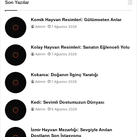
Son Yazılar
Komik Hayvan Resimleri: Gülümseten Anlar
Admin
7 Ağustos 2026
Kolay Hayvan Resimleri: Sanatın Eğlenceli Yolu
Admin
7 Ağustos 2026
Kokarca: Doğanın İlginç Yaratığı
Admin
7 Ağustos 2026
Kedi: Sevimli Dostumuzun Dünyası
Admin
6 Ağustos 2026
İzmir Hayvan Mezarlığı: Sevgiyle Anılan
Dostların Son İstasyonu