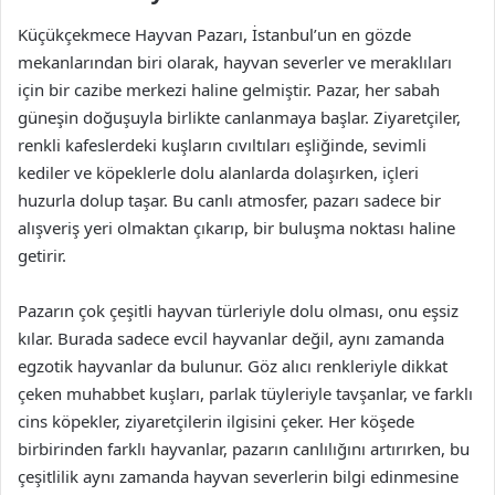
Küçükçekmece Hayvan Pazarı, İstanbul’un en gözde
mekanlarından biri olarak, hayvan severler ve meraklıları
için bir cazibe merkezi haline gelmiştir. Pazar, her sabah
güneşin doğuşuyla birlikte canlanmaya başlar. Ziyaretçiler,
renkli kafeslerdeki kuşların cıvıltıları eşliğinde, sevimli
kediler ve köpeklerle dolu alanlarda dolaşırken, içleri
huzurla dolup taşar. Bu canlı atmosfer, pazarı sadece bir
alışveriş yeri olmaktan çıkarıp, bir buluşma noktası haline
getirir.
Pazarın çok çeşitli hayvan türleriyle dolu olması, onu eşsiz
kılar. Burada sadece evcil hayvanlar değil, aynı zamanda
egzotik hayvanlar da bulunur. Göz alıcı renkleriyle dikkat
çeken muhabbet kuşları, parlak tüyleriyle tavşanlar, ve farklı
cins köpekler, ziyaretçilerin ilgisini çeker. Her köşede
birbirinden farklı hayvanlar, pazarın canlılığını artırırken, bu
çeşitlilik aynı zamanda hayvan severlerin bilgi edinmesine