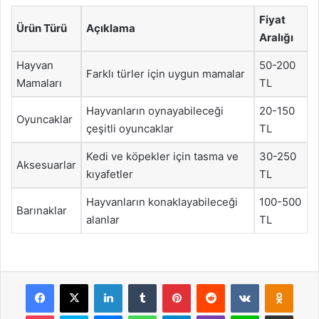
Fiyat
Ürün Türü
Açıklama
Aralığı
Hayvan
50-200
Farklı türler için uygun mamalar
Mamaları
TL
Hayvanların oynayabileceği
20-150
Oyuncaklar
çeşitli oyuncaklar
TL
Kedi ve köpekler için tasma ve
30-250
Aksesuarlar
kıyafetler
TL
Hayvanların konaklayabileceği
100-500
Barınaklar
alanlar
TL
Facebook
X
LinkedIn
Tumblr
Pinterest
Reddit
VKontakte
Odnok
Pocket
Skype
Messenger
WhatsApp
Telegram
Viber
Line
E-Posta ile payla