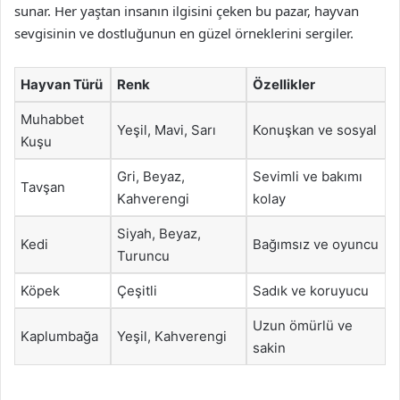
sunar. Her yaştan insanın ilgisini çeken bu pazar, hayvan
sevgisinin ve dostluğunun en güzel örneklerini sergiler.
Hayvan Türü
Renk
Özellikler
Muhabbet
Yeşil, Mavi, Sarı
Konuşkan ve sosyal
Kuşu
Gri, Beyaz,
Sevimli ve bakımı
Tavşan
Kahverengi
kolay
Siyah, Beyaz,
Kedi
Bağımsız ve oyuncu
Turuncu
Köpek
Çeşitli
Sadık ve koruyucu
Uzun ömürlü ve
Kaplumbağa
Yeşil, Kahverengi
sakin