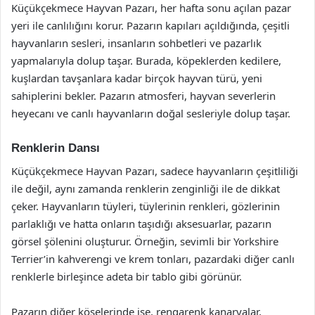
Küçükçekmece Hayvan Pazarı, her hafta sonu açılan pazar
yeri ile canlılığını korur. Pazarın kapıları açıldığında, çeşitli
hayvanların sesleri, insanların sohbetleri ve pazarlık
yapmalarıyla dolup taşar. Burada, köpeklerden kedilere,
kuşlardan tavşanlara kadar birçok hayvan türü, yeni
sahiplerini bekler. Pazarın atmosferi, hayvan severlerin
heyecanı ve canlı hayvanların doğal sesleriyle dolup taşar.
Renklerin Dansı
Küçükçekmece Hayvan Pazarı, sadece hayvanların çeşitliliği
ile değil, aynı zamanda renklerin zenginliği ile de dikkat
çeker. Hayvanların tüyleri, tüylerinin renkleri, gözlerinin
parlaklığı ve hatta onların taşıdığı aksesuarlar, pazarın
görsel şölenini oluşturur. Örneğin, sevimli bir Yorkshire
Terrier’in kahverengi ve krem tonları, pazardaki diğer canlı
renklerle birleşince adeta bir tablo gibi görünür.
Pazarın diğer köşelerinde ise, rengarenk kanaryalar,