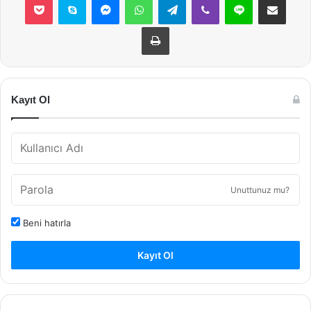
Yazdır
Kayıt Ol
Unuttunuz mu?
Beni hatırla
Kayıt Ol