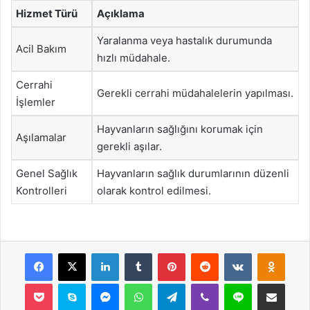
Hizmet Türü
Açıklama
Yaralanma veya hastalık durumunda
Acil Bakım
hızlı müdahale.
Cerrahi
Gerekli cerrahi müdahalelerin yapılması.
İşlemler
Hayvanların sağlığını korumak için
Aşılamalar
gerekli aşılar.
Genel Sağlık
Hayvanların sağlık durumlarının düzenli
Kontrolleri
olarak kontrol edilmesi.
Facebook
X
LinkedIn
Tumblr
Pinterest
Reddit
VKontakte
Odnok
Pocket
Skype
Messenger
WhatsApp
Telegram
Viber
Line
E-Posta ile payla