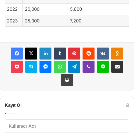
2022
20,000
5,800
2023
25,000
7,200
Facebook
X
LinkedIn
Tumblr
Pinterest
Reddit
VKontakte
Odnok
Pocket
Skype
Messenger
WhatsApp
Telegram
Viber
Line
E-Posta ile payla
Yazdır
Kayıt Ol