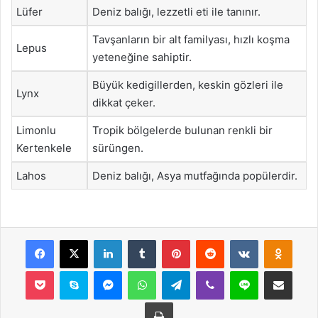
Lüfer
Deniz balığı, lezzetli eti ile tanınır.
Tavşanların bir alt familyası, hızlı koşma
Lepus
yeteneğine sahiptir.
Büyük kedigillerden, keskin gözleri ile
Lynx
dikkat çeker.
Limonlu
Tropik bölgelerde bulunan renkli bir
Kertenkele
sürüngen.
Lahos
Deniz balığı, Asya mutfağında popülerdir.
Facebook
X
LinkedIn
Tumblr
Pinterest
Reddit
VKontakte
Odnok
Pocket
Skype
Messenger
WhatsApp
Telegram
Viber
Line
E-Posta ile payla
Yazdır