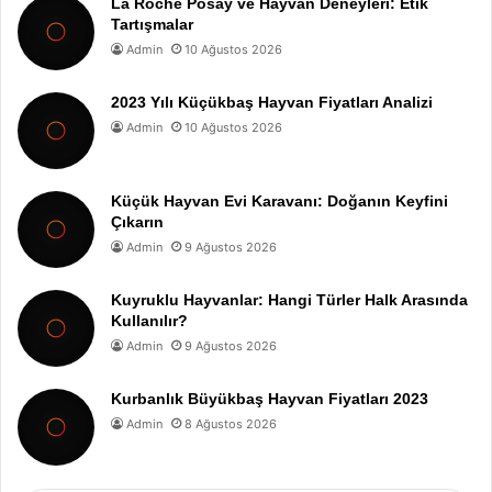
La Roche Posay ve Hayvan Deneyleri: Etik
Tartışmalar
Admin
10 Ağustos 2026
2023 Yılı Küçükbaş Hayvan Fiyatları Analizi
Admin
10 Ağustos 2026
Küçük Hayvan Evi Karavanı: Doğanın Keyfini
Çıkarın
Admin
9 Ağustos 2026
Kuyruklu Hayvanlar: Hangi Türler Halk Arasında
Kullanılır?
Admin
9 Ağustos 2026
Kurbanlık Büyükbaş Hayvan Fiyatları 2023
Admin
8 Ağustos 2026