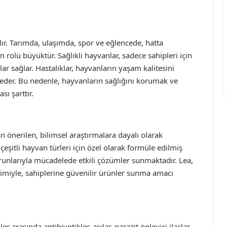
lır. Tarımda, ulaşımda, spor ve eğlencede, hatta
n rolü büyüktür. Sağlıklı hayvanlar, sadece sahipleri için
r sağlar. Hastalıklar, hayvanların yaşam kalitesini
eder. Bu nedenle, hayvanların sağlığını korumak ve
sı şarttır.
n önerilen, bilimsel araştırmalara dayalı olarak
, çeşitli hayvan türleri için özel olarak formüle edilmiş
sorunlarıyla mücadelede etkili çözümler sunmaktadır. Lea,
miyle, sahiplerine güvenilir ürünler sunma amacı
r arasında antibiyotikler, aşılar, parazit önleyici ilaçlar