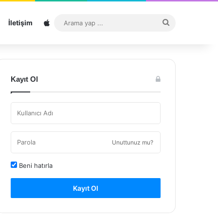
Sitemap
Arama
İletişim
yap
...
Kayıt Ol
Unuttunuz mu?
Beni hatırla
Kayıt Ol