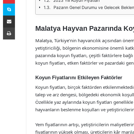
2023 Yılı Koyun Fiyatları
Skype
Pazarın Genel Durumu ve Gelecek Beklent
E-Posta ile paylaş
Malatya Hayvan Pazarında Koy
Yazdır
Malatya, Türkiye’nin hayvancılık açısından öneml
yetiştiriciliği, bölgenin ekonomisine önemli kat
pazarında koyun fiyatları, çeşitli faktörlere bağ
koyun fiyatları, etken faktörler ve pazardaki ge
Koyun Fiyatlarını Etkileyen Faktörler
Koyun fiyatları, birçok faktörden etkilenmektedir
talep ve arz dengesi, bölgedeki ekonomik koşulla
Özellikle yaz aylarında koyun fiyatları genellik
hayvanların beslenme koşulları ve yetiştiricilerin s
Yem fiyatlarının artışı, yetiştiricilerin maliyetle
fiyatlarının yüksek olması, üreticilerin kâr marjl