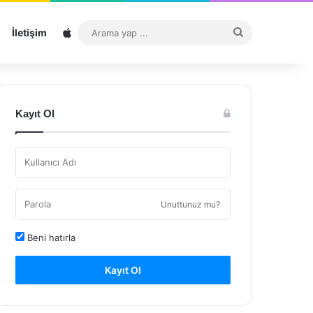
Sitemap
Arama
İletişim
yap
...
Kayıt Ol
Unuttunuz mu?
Beni hatırla
Kayıt Ol