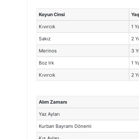
Koyun Cinsi
Ya
Kıvırcık
1 Y
Sakız
2 Y
Merinos
3 Y
Boz Irk
1 Y
Kıvırcık
2 Y
Alım Zamanı
Yaz Ayları
Kurban Bayramı Dönemi
Kış Ayları