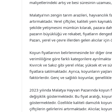
maliyetlerindeki artış ve besi süresinin uzaması
Malatya’nın zengin tarım arazileri, hayvancılık 
artırmaktadır. Yerel çiftçiler, kaliteli yem kaynak
şekilde yetişmesini mümkün kılarak, pazara daha
pazarın büyüklüğü ve rekabet, fiyatların denge
Pazarı, yerel ve çevre illerden gelen alıcılar için
Koyun fiyatlarının belirlenmesinde bir diğer önem
verimliliğine göre farklı kategorilere ayrılmakta
Kıvırcık ve Sakız gibi yerel ırklar, yüksek et ve
fiyatlara satılmaktadır. Ayrıca, koyunların yaşlar
faktörlerdir. Genç ve sağlıklı koyunlar, genellikl
2023 yılında Malatya Hayvan Pazarında koyun fiy
değişiklik göstermektedir. Bu fiyat aralığı, koy
göstermektedir. Özellikle kaliteli damızlık koyun
çiftçilerin gelirlerini artırmaktadır. Alıcılar, k