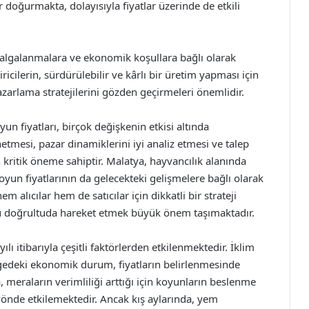
lar doğurmakta, dolayısıyla fiyatlar üzerinde de etkili
dalgalanmalara ve ekonomik koşullara bağlı olarak
cilerin, sürdürülebilir ve kârlı bir üretim yapması için
azarlama stratejilerini gözden geçirmeleri önemlidir.
un fiyatları, birçok değişkenin etkisi altında
önetmesi, pazar dinamiklerini iyi analiz etmesi ve talep
in kritik öneme sahiptir. Malatya, hayvancılık alanında
un fiyatlarının da gelecekteki gelişmelere bağlı olarak
alıcılar hem de satıcılar için dikkatli bir strateji
bu doğrultuda hareket etmek büyük önem taşımaktadır.
ı itibarıyla çeşitli faktörlerden etkilenmektedir. İklim
ölgedeki ekonomik durum, fiyatların belirlenmesinde
, meraların verimliliği arttığı için koyunların beslenme
yönde etkilemektedir. Ancak kış aylarında, yem