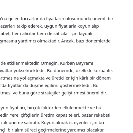
rı’na gelen tüccarlar da fiyatların oluşumunda önemli bir
pazarları takip ederek, uygun fiyatlarla koyun alıp
bet, hem alıcılar hem de satıcılar için faydalı
oluşmasına yardımcı olmaktadır. Ancak, bazı dönemlerde
n de etkilenmektedir. Örneğin, Kurban Bayramı
fiyatlar yükselmektedir. Bu dönemde, özellikle kurbanlık
 artmasına yol açmakta ve üreticiler için kârlı bir dönem
ında fiyatlar da düşme eğilimi göstermektedir. Bu
 etmesi ve buna göre stratejiler geliştirmesi önemlidir.
yun fiyatları, birçok faktörden etkilenmekte ve bu
r. Yerel çiftçilerin üretim kapasiteleri, pazar rekabeti
ritik öneme sahiptir. Koyun almak isteyenler için bu
çli bir alım süreci geçirmelerine yardımcı olacaktır.