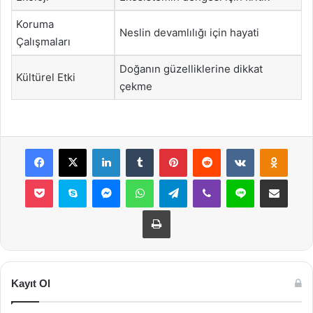
Koruma
Neslin devamlılığı için hayati
Çalışmaları
Doğanın güzelliklerine dikkat
Kültürel Etki
çekme
Facebook
X
LinkedIn
Tumblr
Pinterest
Reddit
VKontakte
Odnok
Pocket
Skype
Messenger
WhatsApp
Telegram
Viber
Line
E-Posta ile payla
Yazdır
Kayıt Ol