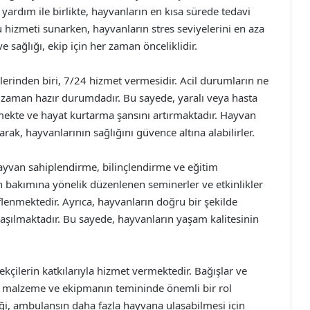
yardım ile birlikte, hayvanların en kısa sürede tedavi
hizmeti sunarken, hayvanların stres seviyelerini en aza
 sağlığı, ekip için her zaman önceliklidir.
erinden biri, 7/24 hizmet vermesidir. Acil durumların ne
r zaman hazır durumdadır. Bu sayede, yaralı veya hasta
lmekte ve hayat kurtarma şansını artırmaktadır. Hayvan
rak, hayvanlarının sağlığını güvence altına alabilirler.
 hayvan sahiplendirme, bilinçlendirme ve eğitim
an bakımına yönelik düzenlenen seminerler ve etkinlikler
lenmektedir. Ayrıca, hayvanların doğru bir şekilde
laşılmaktadır. Bu sayede, hayvanların yaşam kalitesinin
çilerin katkılarıyla hizmet vermektedir. Bağışlar ve
u malzeme ve ekipmanın temininde önemli bir rol
ği, ambulansın daha fazla hayvana ulaşabilmesi için