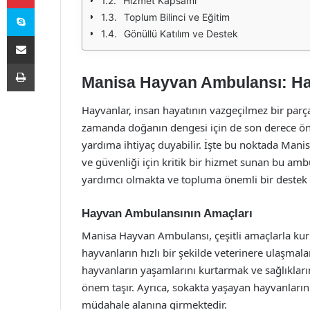
Hizmet Kapsamı
Skype
Toplum Bilinci ve Eğitim
Gönüllü Katılım ve Destek
E-Posta ile paylaş
Yazdır
Manisa Hayvan Ambulansı: Hay
Hayvanlar, insan hayatının vazgeçilmez bir parças
zamanda doğanın dengesi için de son derece önem
yardıma ihtiyaç duyabilir. İşte bu noktada Mani
ve güvenliği için kritik bir hizmet sunan bu am
yardımcı olmakta ve topluma önemli bir destek 
Hayvan Ambulansının Amaçları
Manisa Hayvan Ambulansı, çeşitli amaçlarla kuru
hayvanların hızlı bir şekilde veterinere ulaşmala
hayvanların yaşamlarını kurtarmak ve sağlıklar
önem taşır. Ayrıca, sokakta yaşayan hayvanların 
müdahale alanına girmektedir.