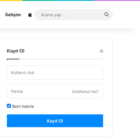
Sitemap
Arama
İletişim
yap
...
Kayıt Ol
Unuttunuz mu?
Beni hatırla
Kayıt Ol